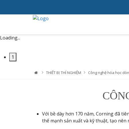
Loading...
1
THIẾT BỊ THÍ NGHIỆM
Công nghệ hóa học dòn
CÔN
Với bề dày hơn 170 năm, Corning đã tiê
thế mạnh sản xuất và kỹ thuật, tạo nên