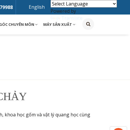
English
79988
Powered by
Translate
GÓC CHUYÊN MÔN
MÁY SẢN XUẤT
CHẢY
h, khoa học gốm và vật lý quang học cùng