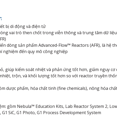
:
ết bị di động và điện tử
đóng vai trò then chốt trong viễn thông và trung tâm dữ liệu
FR)
iển dòng sản phẩm Advanced-Flow™ Reactors (AFR), là hệ thố
 thí nghiệm đến quy mô công nghiệp
hỏ, giúp kiểm soát nhiệt và phản ứng tốt hơn, giảm nguy cơ
 nhiệt, trộn, và khối lượng tốt hơn so với reactor truyền t
 dược phẩm, hóa chất tinh (fine chemicals), nông hóa chất 
ệm: gồm Nebula™ Education Kits, Lab Reactor System 2, Lo
G1, G1 SiC, G1 Photo, G1 Process Development System