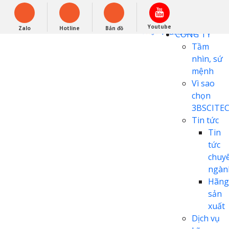
English
0948279988
Powered by
Youtube
Zalo
Hotline
Bản đồ
Translate
CÔNG TY
Tầm
nhìn, sứ
mệnh
Vì sao
chọn
3BSCITE
Tin tức
Tin
tức
chuy
ngàn
Hãng
sản
xuất
Dịch vụ