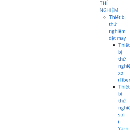
THÍ
NGHIỆM
Thiết bị
thử
nghiệm
dệt may
Thiết
bị
thử
nghi
xơ
(Fiber
Thiết
bị
thử
nghi
sợi
(
Yarn