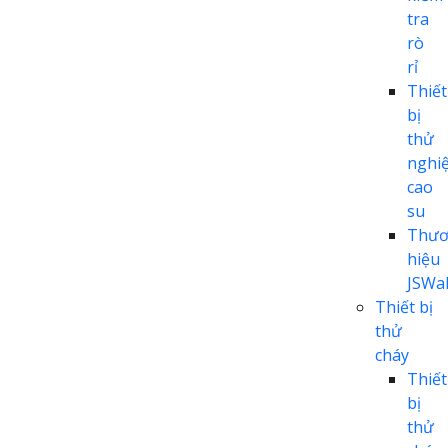
tra
rò
rỉ
Thiết
bị
thử
nghi
cao
su
Thươ
hiệu
JSWal
Thiết bị
thử
cháy
Thiết
bị
thử