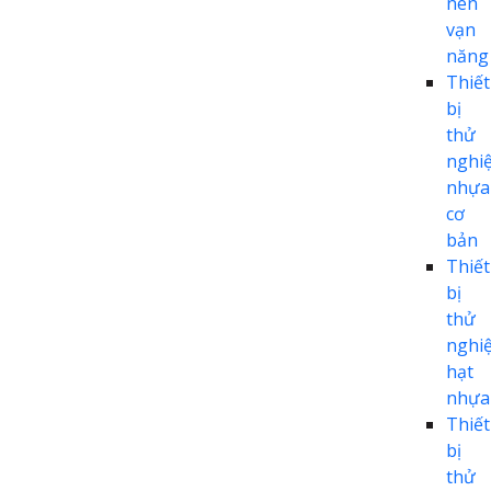
nén
vạn
năng
Thiết
bị
thử
nghi
nhựa
cơ
bản
Thiết
bị
thử
nghi
hạt
nhựa
Thiết
bị
thử