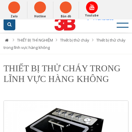
English
0948279988
Powered by
Youtube
Zalo
Hotline
Bản đồ
Translate
Loading...
THIẾT BỊ THÍ NGHIỆM
Thiết bị thử cháy
Thiết bị thử cháy
trong lĩnh vực hàng không
THIẾT BỊ THỬ CHÁY TRONG
LĨNH VỰC HÀNG KHÔNG