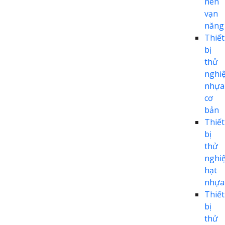
nén
vạn
năng
Thiết
bị
thử
nghi
nhựa
cơ
bản
Thiết
bị
thử
nghi
hạt
nhựa
Thiết
bị
thử