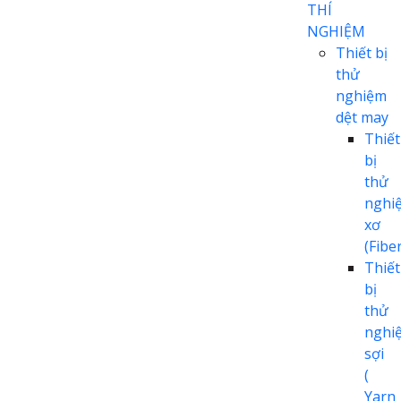
THÍ
NGHIỆM
Thiết bị
thử
nghiệm
dệt may
Thiết
bị
thử
nghi
xơ
(Fiber
Thiết
bị
thử
nghi
sợi
(
Yarn