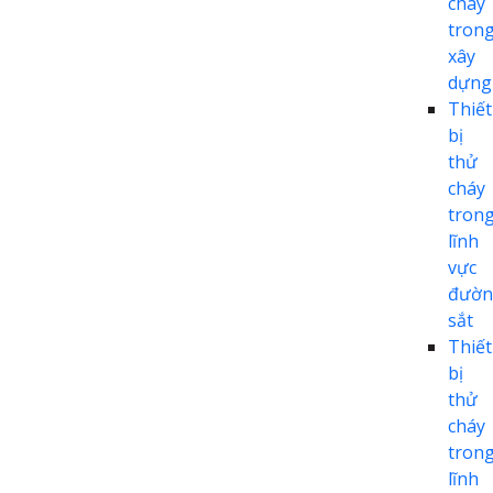
cháy
tron
xây
dựng
Thiết
bị
thử
cháy
tron
lĩnh
vực
đườn
sắt
Thiết
bị
thử
cháy
tron
lĩnh