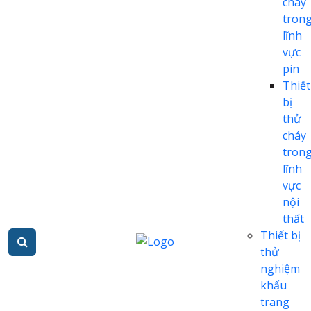
cháy
tron
lĩnh
vực
pin
Thiết
bị
thử
cháy
tron
lĩnh
vực
nội
thất
Thiết bị
thử
nghiệm
khẩu
trang