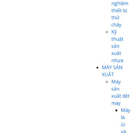
nghiệm
thiết bị
thử
cháy
Kỹ
thuật
sản
xuất
nhựa
MÁY SẢN
XUẤT
Máy
sản
xuất dệt
may
Máy
là
ủi
và