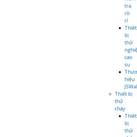
tra
rò
rỉ
Thiết
bị
thử
nghi
cao
su
Thươ
hiệu
JSWal
Thiết bị
thử
cháy
Thiết
bị
thử