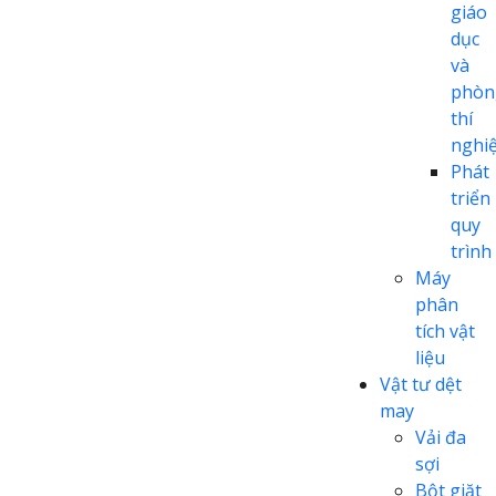
giáo
dục
và
phòn
thí
nghi
Phát
triển
quy
trình
Máy
phân
tích vật
liệu
Vật tư dệt
may
Vải đa
sợi
Bột giặt