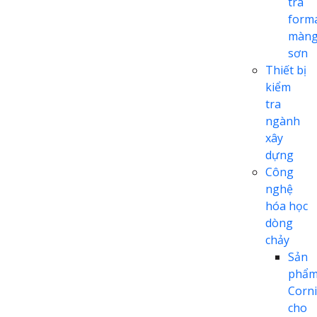
tra
form
màn
sơn
Thiết bị
kiểm
tra
ngành
xây
dựng
Công
nghệ
hóa học
dòng
chảy
Sản
phẩ
Corn
cho