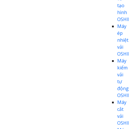
tạo
hình
OSH
Máy
ép
nhiệt
vải
OSH
Máy
kiểm
vải
tự
động
OSH
Máy
cắt
vải
OSH