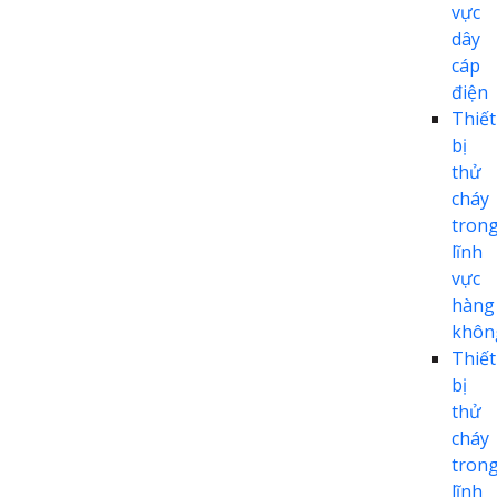
vực
dây
cáp
điện
Thiết
bị
thử
cháy
tron
lĩnh
vực
hàng
khôn
Thiết
bị
thử
cháy
tron
lĩnh