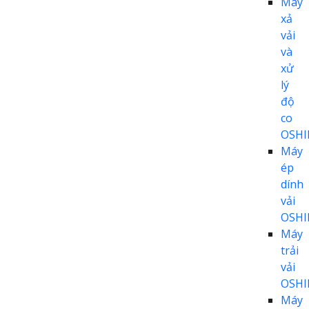
Máy
xả
vải
và
xử
lý
độ
co
OSH
Máy
ép
dính
vải
OSH
Máy
trải
vải
OSH
Máy