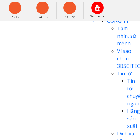
English
0948279988
Powered by
Youtube
Zalo
Hotline
Bản đồ
Translate
CÔNG TY
Tầm
nhìn, sứ
mệnh
Vì sao
chọn
3BSCITE
Tin tức
Tin
tức
chuy
ngàn
Hãng
sản
xuất
Dịch vụ