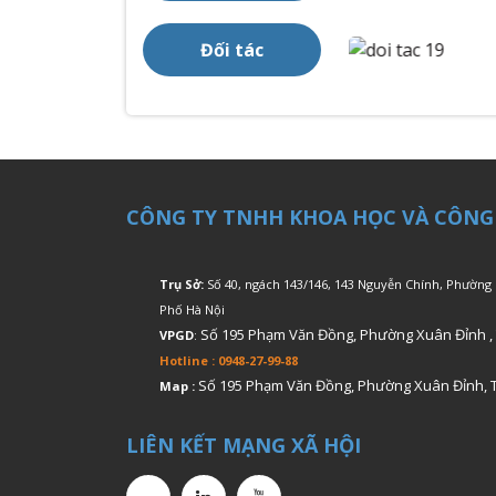
Đối tác
CÔNG TY TNHH KHOA HỌC VÀ CÔNG
Trụ Sở:
Số 40, ngách 143/146, 143 Nguyễn Chính, Phường
Phố Hà Nội
Số 195 Phạm Văn Đồng, Phường Xuân Đỉnh ,
VPGD
:
Hotline : 0948-27-99-88
Số 195 Phạm Văn Đồng, Phường Xuân Đỉnh, 
Map :
LIÊN KẾT MẠNG XÃ HỘI