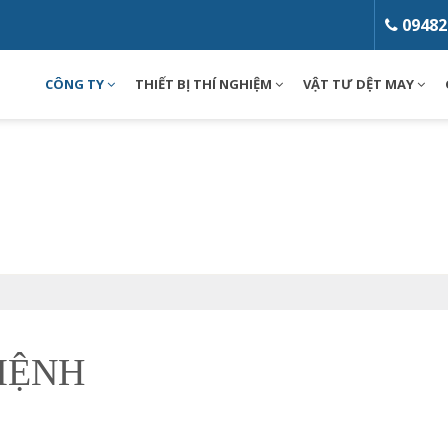
09482
CÔNG TY
THIẾT BỊ THÍ NGHIỆM
VẬT TƯ DỆT MAY
MỆNH