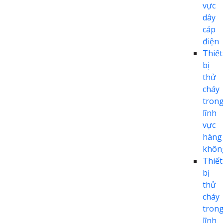
vực
dây
cáp
điện
Thiết
bị
thử
cháy
tron
lĩnh
vực
hàng
khôn
Thiết
bị
thử
cháy
tron
lĩnh