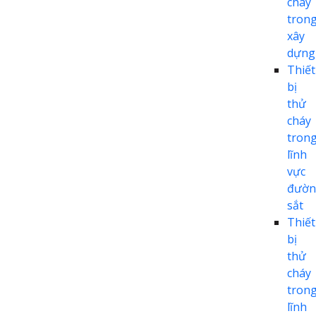
cháy
tron
xây
dựng
Thiết
bị
thử
cháy
tron
lĩnh
vực
đườn
sắt
Thiết
bị
thử
cháy
tron
lĩnh