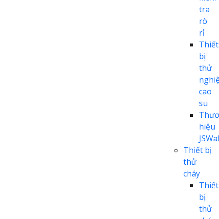
tra
rò
rỉ
Thiết
bị
thử
nghi
cao
su
Thươ
hiệu
JSWal
Thiết bị
thử
cháy
Thiết
bị
thử