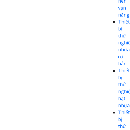
nén
vạn
năng
Thiết
bị
thử
nghi
nhựa
cơ
bản
Thiết
bị
thử
nghi
hạt
nhựa
Thiết
bị
thử