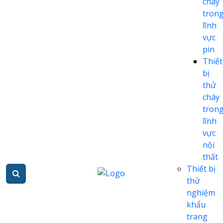
cháy
tron
lĩnh
vực
pin
Thiết
bị
thử
cháy
tron
lĩnh
vực
nội
thất
Thiết bị
thử
nghiệm
khẩu
trang