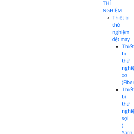
THÍ
NGHIỆM
Thiết bị
thử
nghiệm
dệt may
Thiết
bị
thử
nghi
xơ
(Fiber
Thiết
bị
thử
nghi
sợi
(
Yarn