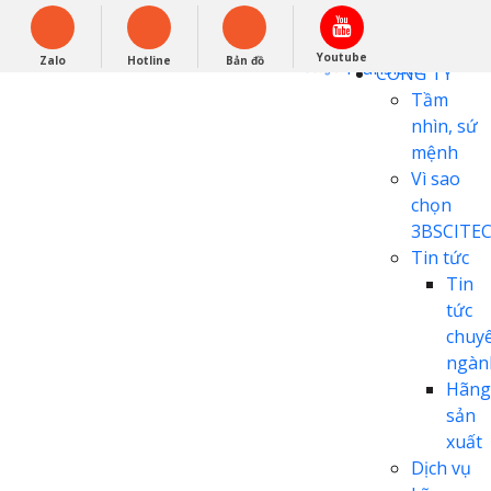
English
0948279988
Powered by
Youtube
Zalo
Hotline
Bản đồ
Translate
CÔNG TY
Tầm
nhìn, sứ
mệnh
Vì sao
chọn
3BSCITE
Tin tức
Tin
tức
chuy
ngàn
Hãng
sản
xuất
Dịch vụ