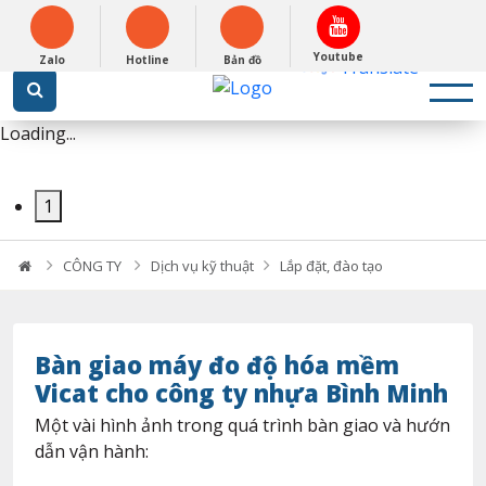
English
0948279988
Powered by
Youtube
Zalo
Hotline
Bản đồ
Translate
Loading...
1
CÔNG TY
Dịch vụ kỹ thuật
Lắp đặt, đào tạo
Bàn giao máy đo độ hóa mềm
Vicat cho công ty nhựa Bình Minh
Một vài hình ảnh trong quá trình bàn giao và hướn
dẫn vận hành: