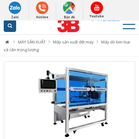
English
0948279988
Powered by
Youtube
Zalo
Hotline
Bản đồ
Translate
MÁY SẢN XUẤT
Máy sản xuất dệt may
Máy dò kim loại
và cân trọng lượng