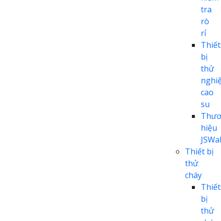
tra
rò
rỉ
Thiết
bị
thử
nghi
cao
su
Thươ
hiệu
JSWal
Thiết bị
thử
cháy
Thiết
bị
thử