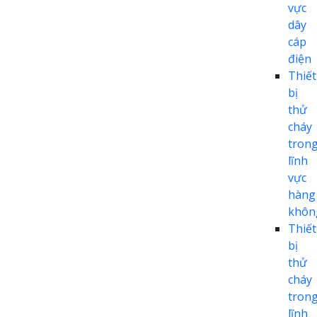
vực
dây
cáp
điện
Thiết
bị
thử
cháy
tron
lĩnh
vực
hàng
khôn
Thiết
bị
thử
cháy
tron
lĩnh