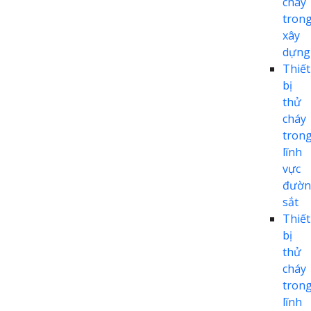
cháy
tron
xây
dựng
Thiết
bị
thử
cháy
tron
lĩnh
vực
đườn
sắt
Thiết
bị
thử
cháy
tron
lĩnh