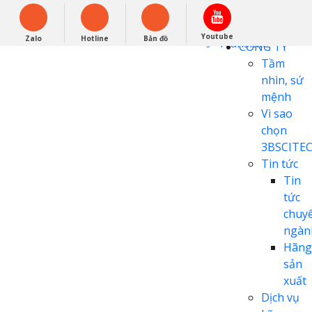
English
0948279988
Powered by
Youtube
Zalo
Hotline
Bản đồ
Translate
CÔNG TY
Tầm
nhìn, sứ
mệnh
Vì sao
chọn
3BSCITE
Tin tức
Tin
tức
chuy
ngàn
Hãng
sản
xuất
Dịch vụ