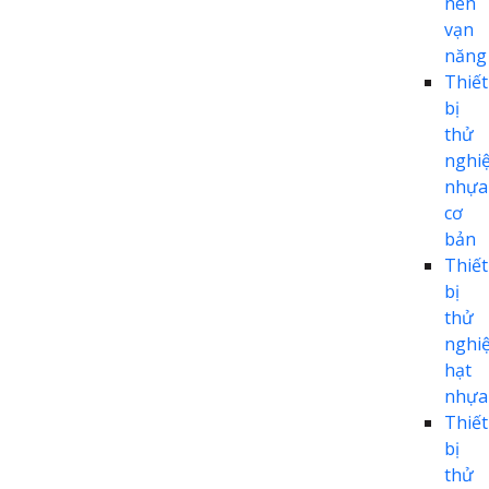
nén
vạn
năng
Thiết
bị
thử
nghi
nhựa
cơ
bản
Thiết
bị
thử
nghi
hạt
nhựa
Thiết
bị
thử