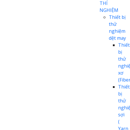
THÍ
NGHIỆM
Thiết bị
thử
nghiệm
dệt may
Thiết
bị
thử
nghi
xơ
(Fiber
Thiết
bị
thử
nghi
sợi
(
Yarn