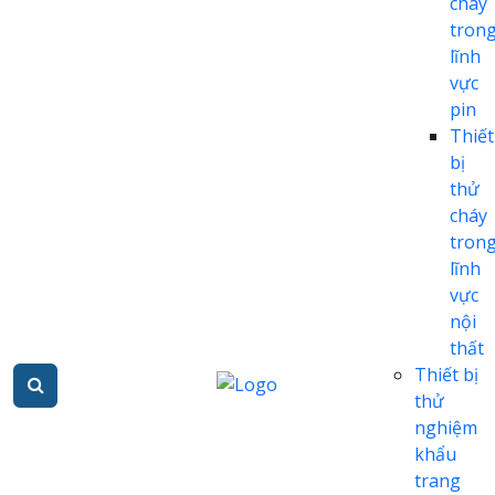
cháy
tron
lĩnh
vực
pin
Thiết
bị
thử
cháy
tron
lĩnh
vực
nội
thất
Thiết bị
thử
nghiệm
khẩu
trang