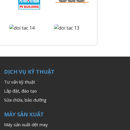
DỊCH VỤ KỸ THUẬT
Tư vấn kỹ thuật
Lắp đặt, đào tạo
Sửa chữa, bảo dưỡng
MÁY SẢN XUẤT
Máy sản xuất dệt may