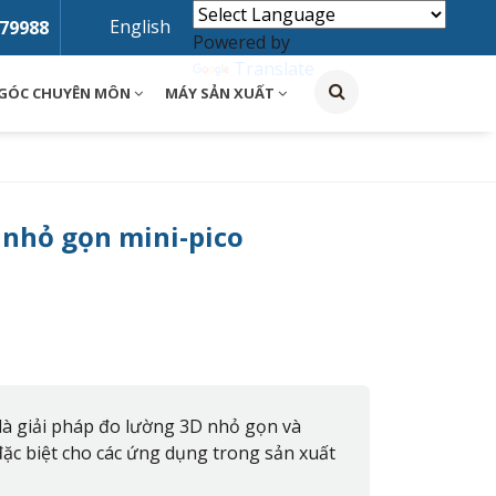
English
79988
Powered by
Translate
GÓC CHUYÊN MÔN
MÁY SẢN XUẤT
 nhỏ gọn mini-pico
là giải pháp đo lường 3D nhỏ gọn và
 đặc biệt cho các ứng dụng trong sản xuất