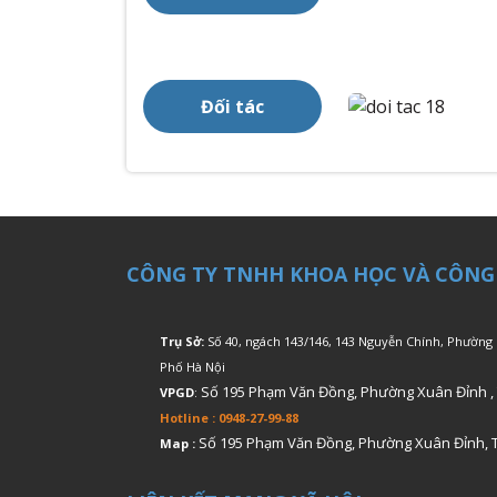
Đối tác
CÔNG TY TNHH KHOA HỌC VÀ CÔNG
Trụ Sở:
Số 40, ngách 143/146, 143 Nguyễn Chính, Phường
Phố Hà Nội
Số 195 Phạm Văn Đồng, Phường Xuân Đỉnh ,
VPGD
:
Hotline : 0948-27-99-88
Số 195 Phạm Văn Đồng, Phường Xuân Đỉnh, 
Map :