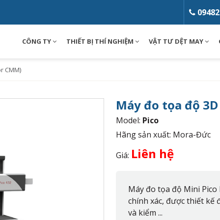
09482
CÔNG TY
THIẾT BỊ THÍ NGHIỆM
VẬT TƯ DỆT MAY
or CMM)
Máy đo tọa độ 3D
Model:
Pico
Hãng sản xuất: Mora-Đức
Liên hệ
Giá:
Máy đo tọa độ Mini Pico 
chính xác, được thiết kế
và kiểm ...