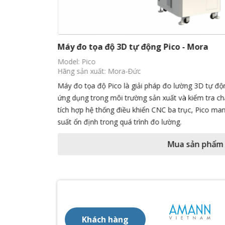
Máy đo tọa độ 3D tự động Pico - Mora
Model: Pico
Hãng sản xuất: Mora-Đức
ặc biệt cho các
Máy đo tọa độ Pico là giải pháp đo lường 3D tự độn
 kế nhỏ gọn và
ứng dụng trong môi trường sản xuất và kiểm tra chấ
 cao và hiệu
tích hợp hệ thống điều khiển CNC ba trục, Pico man
suất ổn định trong quá trình đo lường.
Mua sản phẩm
Khách hàng