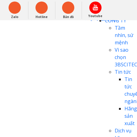
English
0948279988
Powered by
Youtube
Zalo
Hotline
Bản đồ
Translate
CÔNG TY
Tầm
nhìn, sứ
mệnh
Vì sao
chọn
3BSCITE
Tin tức
Tin
tức
chuy
ngàn
Hãng
sản
xuất
Dịch vụ