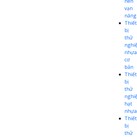
nén
vạn
năng
Thiết
bị
thử
nghi
nhựa
cơ
bản
Thiết
bị
thử
nghi
hạt
nhựa
Thiết
bị
thử