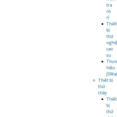
tra
rò
rỉ
Thiết
bị
thử
nghi
cao
su
Thươ
hiệu
JSWal
Thiết bị
thử
cháy
Thiết
bị
thử