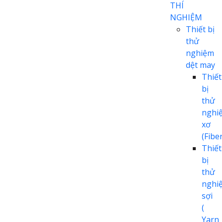
THÍ
NGHIỆM
Thiết bị
thử
nghiệm
dệt may
Thiết
bị
thử
nghi
xơ
(Fiber
Thiết
bị
thử
nghi
sợi
(
Yarn