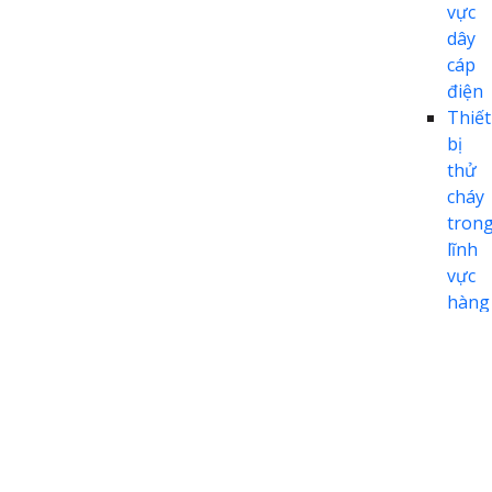
vực
dây
cáp
điện
Thiết
bị
thử
cháy
tron
lĩnh
vực
hàng
khôn
Thiết
bị
thử
cháy
tron
lĩnh