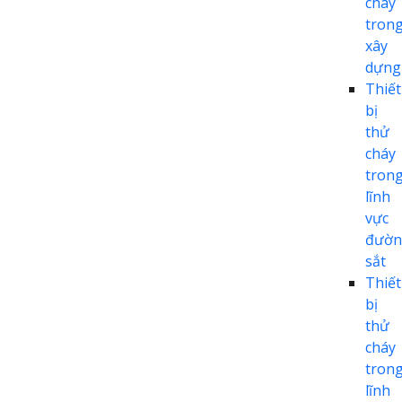
cháy
tron
xây
dựng
Thiết
bị
thử
cháy
tron
lĩnh
vực
đườn
sắt
Thiết
bị
thử
cháy
tron
lĩnh