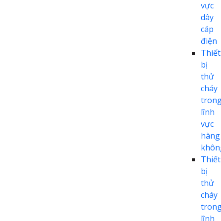
vực
dây
cáp
điện
Thiết
bị
thử
cháy
tron
lĩnh
vực
hàng
khôn
Thiết
bị
thử
cháy
tron
lĩnh