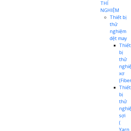
THÍ
NGHIỆM
Thiết bị
thử
nghiệm
dệt may
Thiết
bị
thử
nghi
xơ
(Fiber
Thiết
bị
thử
nghi
sợi
(
Yarn