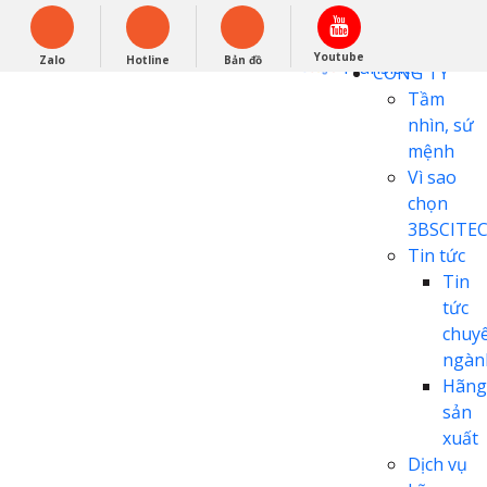
English
0948279988
Powered by
Youtube
Zalo
Hotline
Bản đồ
Translate
CÔNG TY
Tầm
nhìn, sứ
mệnh
Vì sao
chọn
3BSCITE
Tin tức
Tin
tức
chuy
ngàn
Hãng
sản
xuất
Dịch vụ