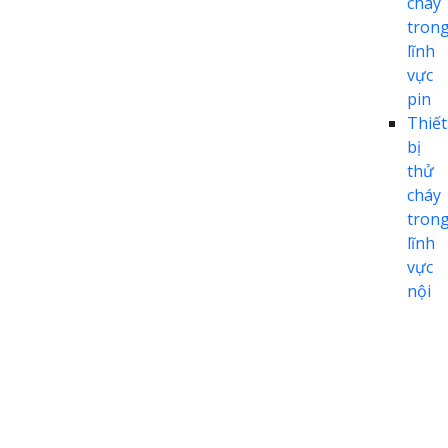
cháy
tron
lĩnh
vực
pin
Thiết
bị
thử
cháy
tron
lĩnh
vực
nội
thất
Thiết bị
thử
nghiệm
khẩu
trang