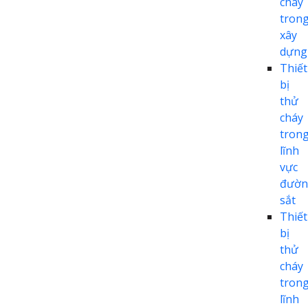
cháy
tron
xây
dựng
Thiết
bị
thử
cháy
tron
lĩnh
vực
đườn
sắt
Thiết
bị
thử
cháy
tron
lĩnh