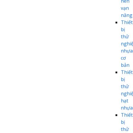
nén
vạn
năng
Thiết
bị
thử
nghi
nhựa
cơ
bản
Thiết
bị
thử
nghi
hạt
nhựa
Thiết
bị
thử