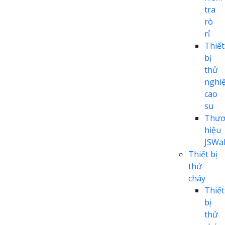
tra
rò
rỉ
Thiết
bị
thử
nghi
cao
su
Thươ
hiệu
JSWal
Thiết bị
thử
cháy
Thiết
bị
thử