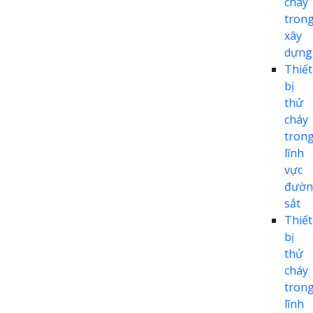
cháy
tron
xây
dựng
Thiết
bị
thử
cháy
tron
lĩnh
vực
đườn
sắt
Thiết
bị
thử
cháy
tron
lĩnh