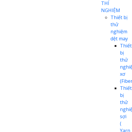
THÍ
NGHIỆM
Thiết bị
thử
nghiệm
dệt may
Thiết
bị
thử
nghi
xơ
(Fiber
Thiết
bị
thử
nghi
sợi
(
Yarn