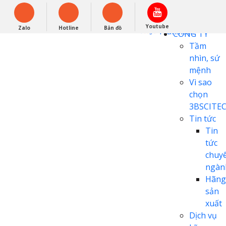
English
0948279988
Powered by
Youtube
Zalo
Hotline
Bản đồ
Translate
CÔNG TY
Tầm
nhìn, sứ
mệnh
Vì sao
chọn
3BSCITE
Tin tức
Tin
tức
chuy
ngàn
Hãng
sản
xuất
Dịch vụ