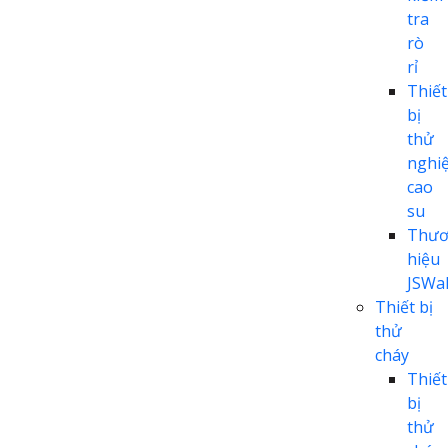
tra
rò
rỉ
Thiết
bị
thử
nghi
cao
su
Thươ
hiệu
JSWal
Thiết bị
thử
cháy
Thiết
bị
thử