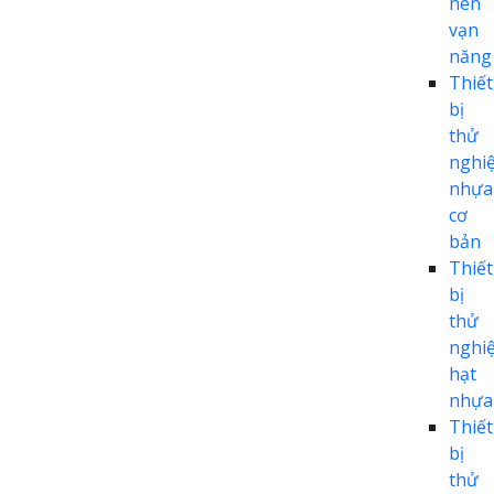
nén
vạn
năng
Thiết
bị
thử
nghi
nhựa
cơ
bản
Thiết
bị
thử
nghi
hạt
nhựa
Thiết
bị
thử