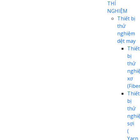
THÍ
NGHIỆM
Thiết bị
thử
nghiệm
dệt may
Thiết
bị
thử
nghi
xơ
(Fiber
Thiết
bị
thử
nghi
sợi
(
Yarn