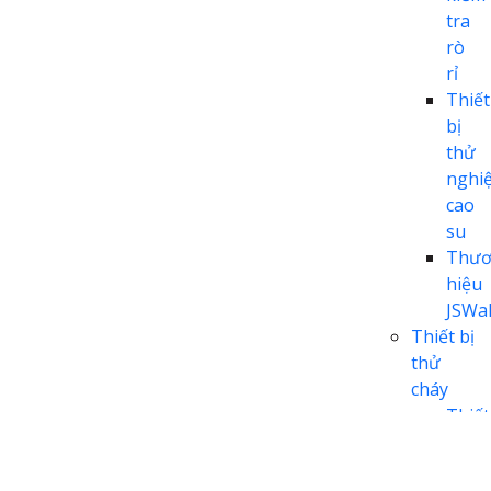
tra
rò
rỉ
Thiết
bị
thử
nghi
cao
su
Thươ
hiệu
JSWal
Thiết bị
thử
cháy
Thiết
bị
thử