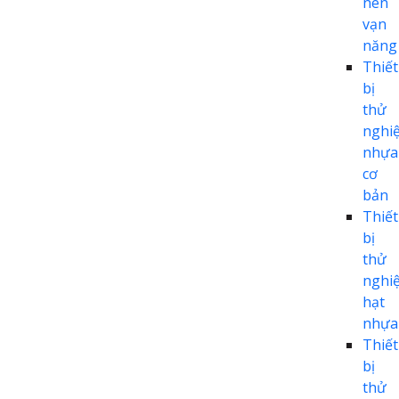
nén
vạn
năng
Thiết
bị
thử
nghi
nhựa
cơ
bản
Thiết
bị
thử
nghi
hạt
nhựa
Thiết
bị
thử