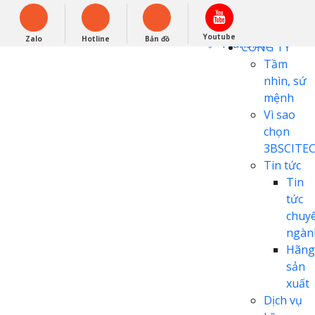
English
0948279988
Powered by
Youtube
Zalo
Hotline
Bản đồ
Translate
CÔNG TY
Tầm
nhìn, sứ
mệnh
Vì sao
chọn
3BSCITE
Tin tức
Tin
tức
chuy
ngàn
Hãng
sản
xuất
Dịch vụ