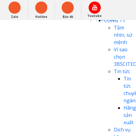
English
0948279988
Powered by
Youtube
Zalo
Hotline
Bản đồ
Translate
CÔNG TY
Tầm
nhìn, sứ
mệnh
Vì sao
chọn
3BSCITE
Tin tức
Tin
tức
chuy
ngàn
Hãng
sản
xuất
Dịch vụ