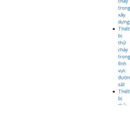
cháy
tron
xây
dựng
Thiết
bị
thử
cháy
tron
lĩnh
vực
đườn
sắt
Thiết
bị
thử
cháy
tron
lĩnh