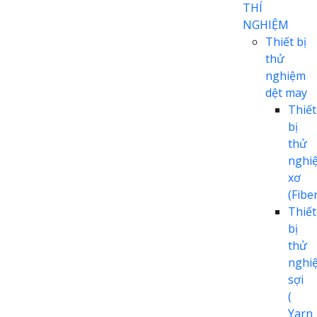
THÍ
NGHIỆM
Thiết bị
thử
nghiệm
dệt may
Thiết
bị
thử
nghi
xơ
(Fiber
Thiết
bị
thử
nghi
sợi
(
Yarn