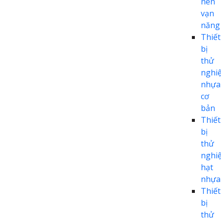
nén
vạn
năng
Thiết
bị
thử
nghi
nhựa
cơ
bản
Thiết
bị
thử
nghi
hạt
nhựa
Thiết
bị
thử