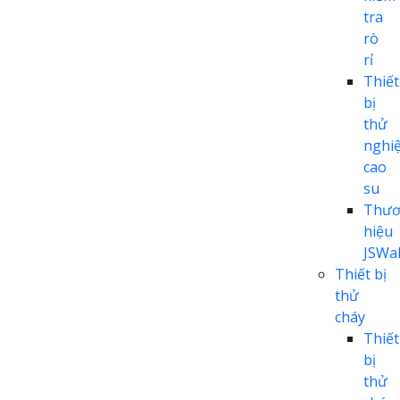
tra
rò
rỉ
Thiết
bị
thử
nghi
cao
su
Thươ
hiệu
JSWal
Thiết bị
thử
cháy
Thiết
bị
thử