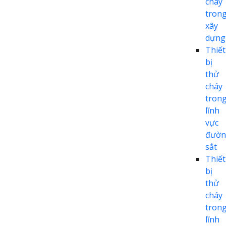
cháy
tron
xây
dựng
Thiết
bị
thử
cháy
tron
lĩnh
vực
đườn
sắt
Thiết
bị
thử
cháy
tron
lĩnh