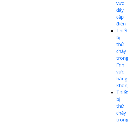
vực
dây
cáp
điện
Thiết
bị
thử
cháy
tron
lĩnh
vực
hàng
khôn
Thiết
bị
thử
cháy
tron
lĩnh