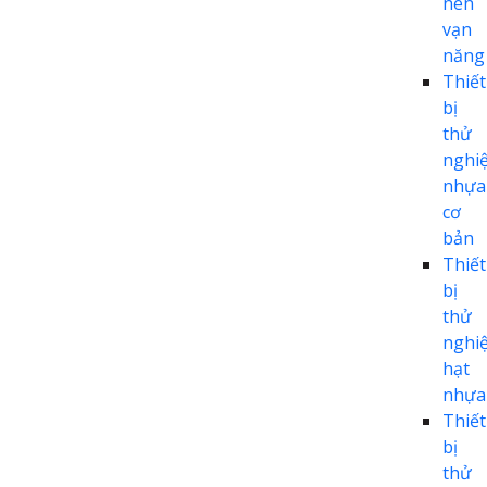
nén
vạn
năng
Thiết
bị
thử
nghi
nhựa
cơ
bản
Thiết
bị
thử
nghi
hạt
nhựa
Thiết
bị
thử