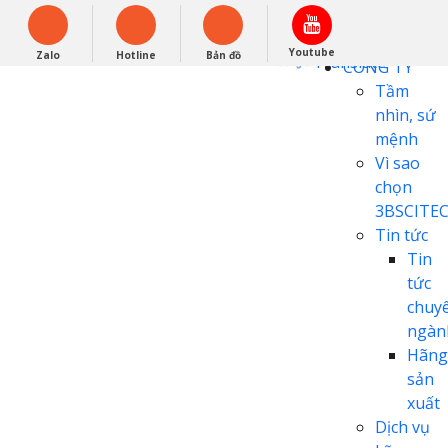
English
0948279988
Powered by
Youtube
Zalo
Hotline
Bản đồ
Translate
CÔNG TY
Tầm
nhìn, sứ
mệnh
Vì sao
chọn
3BSCITE
Tin tức
Tin
tức
chuy
ngàn
Hãng
sản
xuất
Dịch vụ