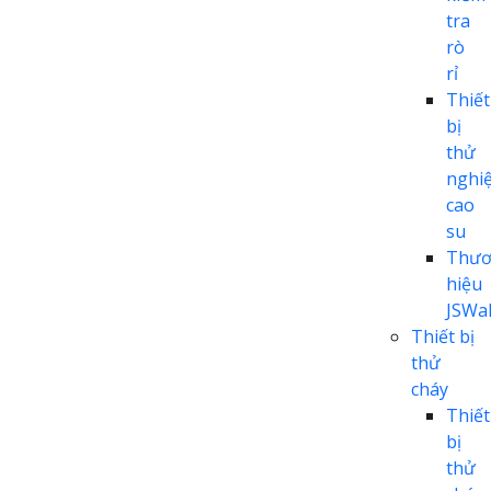
tra
rò
rỉ
Thiết
bị
thử
nghi
cao
su
Thươ
hiệu
JSWal
Thiết bị
thử
cháy
Thiết
bị
thử