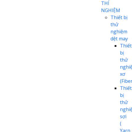
THÍ
NGHIỆM
Thiết bị
thử
nghiệm
dệt may
Thiết
bị
thử
nghi
xơ
(Fiber
Thiết
bị
thử
nghi
sợi
(
Yarn