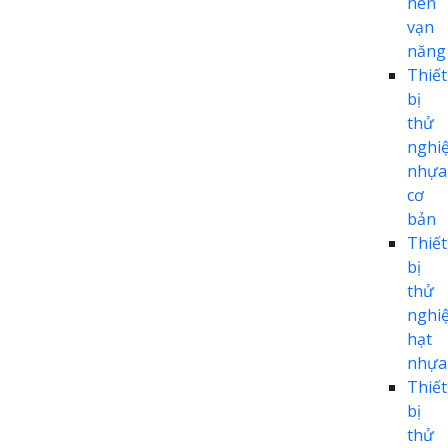
nén
vạn
năng
Thiết
bị
thử
nghi
nhựa
cơ
bản
Thiết
bị
thử
nghi
hạt
nhựa
Thiết
bị
thử