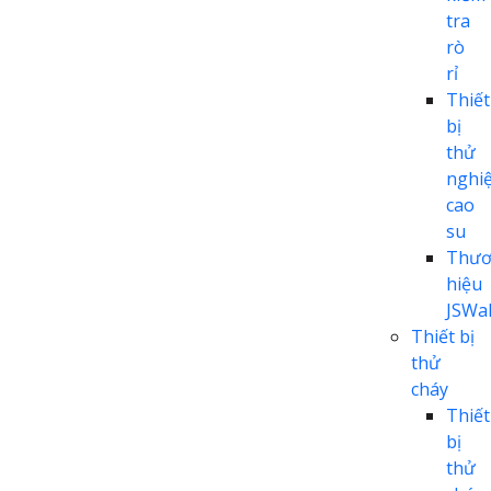
tra
rò
rỉ
Thiết
bị
thử
nghi
cao
su
Thươ
hiệu
JSWal
Thiết bị
thử
cháy
Thiết
bị
thử