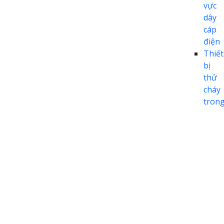
vực
dây
cáp
điện
Thiết
bị
thử
cháy
tron
lĩnh
vực
hàng
khôn
Thiết
bị
thử
cháy
tron
lĩnh