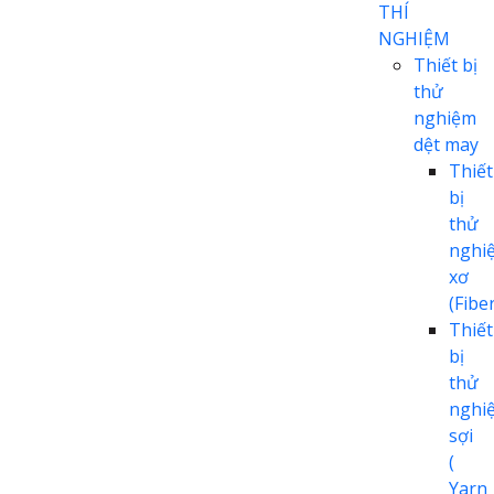
THÍ
NGHIỆM
Thiết bị
thử
nghiệm
dệt may
Thiết
bị
thử
nghi
xơ
(Fiber
Thiết
bị
thử
nghi
sợi
(
Yarn