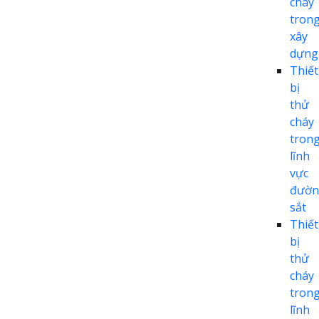
cháy
tron
xây
dựng
Thiết
bị
thử
cháy
tron
lĩnh
vực
đườn
sắt
Thiết
bị
thử
cháy
tron
lĩnh