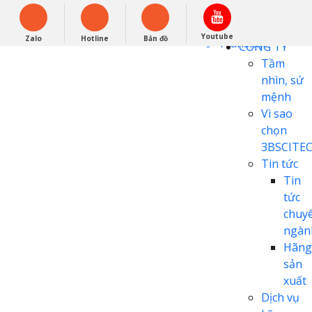
English
0948279988
Powered by
Youtube
Zalo
Hotline
Bản đồ
Translate
CÔNG TY
Tầm
nhìn, sứ
mệnh
Vì sao
chọn
3BSCITE
Tin tức
Tin
tức
chuy
ngàn
Hãng
sản
xuất
Dịch vụ