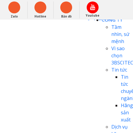
English
0948279988
Powered by
Youtube
Zalo
Hotline
Bản đồ
Translate
CÔNG TY
Tầm
nhìn, sứ
mệnh
Vì sao
chọn
3BSCITE
Tin tức
Tin
tức
chuy
ngàn
Hãng
sản
xuất
Dịch vụ