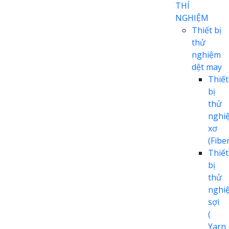
THÍ
NGHIỆM
Thiết bị
thử
nghiệm
dệt may
Thiết
bị
thử
nghi
xơ
(Fiber
Thiết
bị
thử
nghi
sợi
(
Yarn