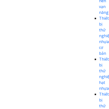
nén
vạn
năng
Thiết
bị
thử
nghi
nhựa
cơ
bản
Thiết
bị
thử
nghi
hạt
nhựa
Thiết
bị
thử