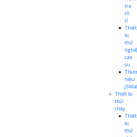
tra
rò
rỉ
Thiết
bị
thử
nghi
cao
su
Thươ
hiệu
JSWal
Thiết bị
thử
cháy
Thiết
bị
thử