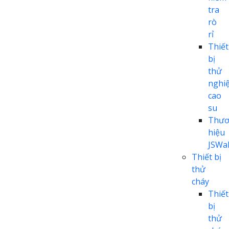
tra
rò
rỉ
Thiết
bị
thử
nghi
cao
su
Thươ
hiệu
JSWal
Thiết bị
thử
cháy
Thiết
bị
thử