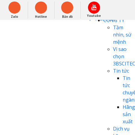
English
0948279988
Powered by
Youtube
Zalo
Hotline
Bản đồ
Translate
CÔNG TY
Tầm
nhìn, sứ
mệnh
Vì sao
chọn
3BSCITE
Tin tức
Tin
tức
chuy
ngàn
Hãng
sản
xuất
Dịch vụ