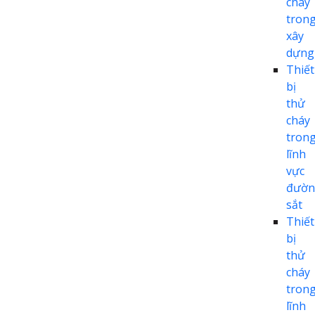
cháy
tron
xây
dựng
Thiết
bị
thử
cháy
tron
lĩnh
vực
đườn
sắt
Thiết
bị
thử
cháy
tron
lĩnh