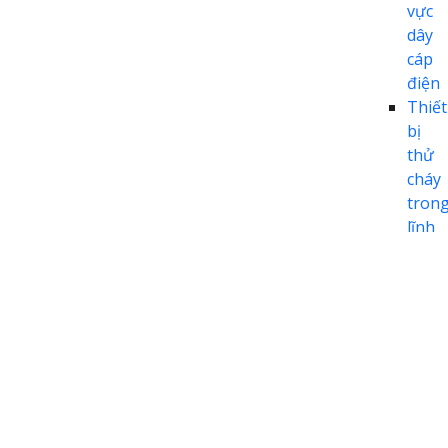
vực
dây
cáp
điện
Thiết
bị
thử
cháy
tron
lĩnh
vực
hàng
khôn
Thiết
bị
thử
cháy
tron
lĩnh