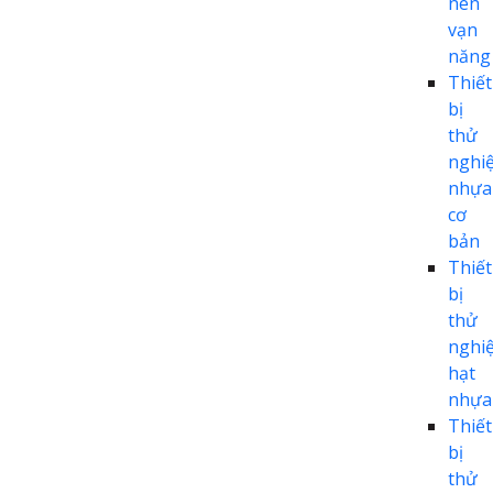
nén
vạn
năng
Thiết
bị
thử
nghi
nhựa
cơ
bản
Thiết
bị
thử
nghi
hạt
nhựa
Thiết
bị
thử