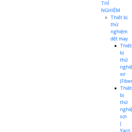
THÍ
NGHIỆM
Thiết bị
thử
nghiệm
dệt may
Thiết
bị
thử
nghi
xơ
(Fiber
Thiết
bị
thử
nghi
sợi
(
Yarn