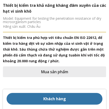
các
Thiết bị kiểm tra kháng thấm ướt bảo hộ
Model: Protective wetting resistance tester
Hãng sản xuất: G7
Thiết bị được sử dụng để kiểm tra khả năng khám thấm
ướt của màn phẫu thuật, áo choàng và bộ quần áo khôn
ể
khí sạch, được sử dụng làm sản phẩm y tế, cho bệnh nhân
g
bác sỹ, nhân viên y tế và thiết bị. Đáp ứng những tiêu
ột
chuẩn sau : EN 14126, EN ISO 22610
độ
Mua sản phẩm
Khách hàng