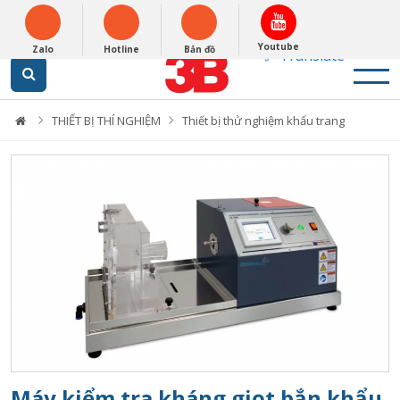
English
0948279988
Powered by
Youtube
Zalo
Hotline
Bản đồ
Translate
THIẾT BỊ THÍ NGHIỆM
Thiết bị thử nghiệm khẩu trang
Máy kiểm tra kháng giọt bắn khẩu