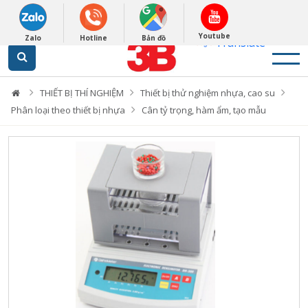
English
0948279988
Powered by
Youtube
Zalo
Hotline
Bản đồ
Translate
THIẾT BỊ THÍ NGHIỆM
Thiết bị thử nghiệm nhựa, cao su
Phân loại theo thiết bị nhựa
Cân tỷ trọng, hàm ẩm, tạo mẫu