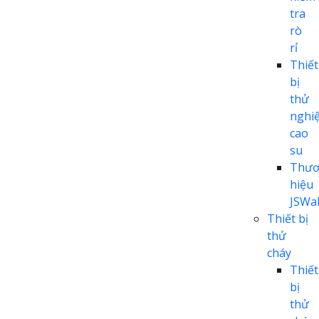
tra
rò
rỉ
Thiết
bị
thử
nghi
cao
su
Thươ
hiệu
JSWal
Thiết bị
thử
cháy
Thiết
bị
thử