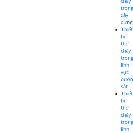
cháy
tron
xây
dựng
Thiết
bị
thử
cháy
tron
lĩnh
vực
đườn
sắt
Thiết
bị
thử
cháy
tron
lĩnh