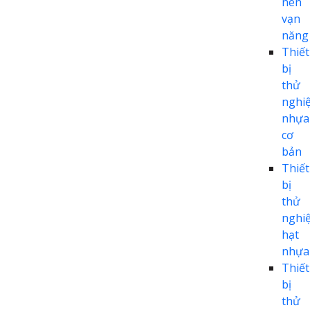
nén
vạn
năng
Thiết
bị
thử
nghi
nhựa
cơ
bản
Thiết
bị
thử
nghi
hạt
nhựa
Thiết
bị
thử