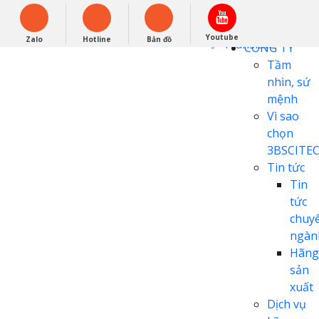
English
0948279988
Powered by
Youtube
Zalo
Hotline
Bản đồ
Translate
CÔNG TY
Tầm
nhìn, sứ
mệnh
Vì sao
chọn
3BSCITE
Tin tức
Tin
tức
chuy
ngàn
Hãng
sản
xuất
Dịch vụ