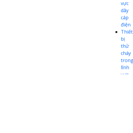
vực
dây
cáp
điện
Thiết
bị
thử
cháy
tron
lĩnh
vực
hàng
khôn
Thiết
bị
thử
cháy
tron
lĩnh