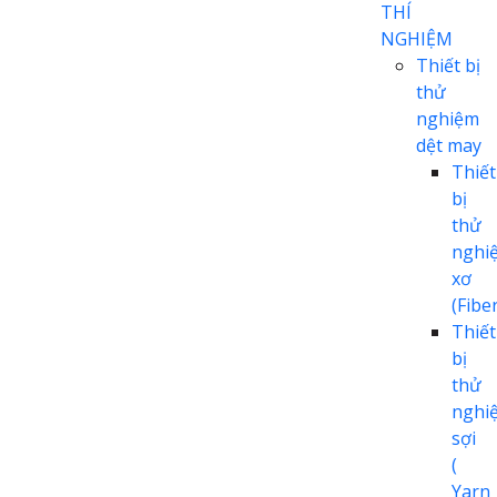
THÍ
NGHIỆM
Thiết bị
thử
nghiệm
dệt may
Thiết
bị
thử
nghi
xơ
(Fiber
Thiết
bị
thử
nghi
sợi
(
Yarn