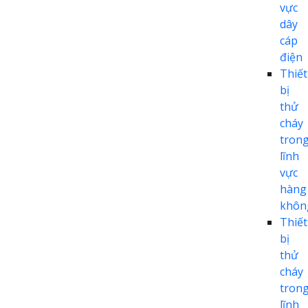
vực
dây
cáp
điện
Thiết
bị
thử
cháy
tron
lĩnh
vực
hàng
khôn
Thiết
bị
thử
cháy
tron
lĩnh