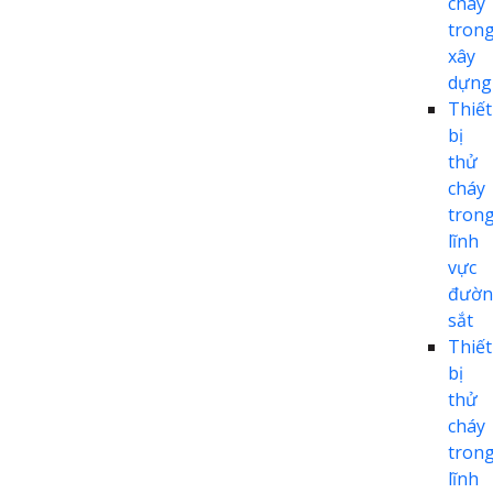
cháy
tron
xây
dựng
Thiết
bị
thử
cháy
tron
lĩnh
vực
đườn
sắt
Thiết
bị
thử
cháy
tron
lĩnh