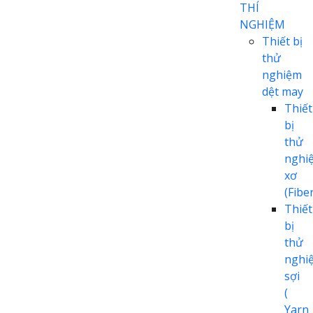
THÍ
NGHIỆM
Thiết bị
thử
nghiệm
dệt may
Thiết
bị
thử
nghi
xơ
(Fiber
Thiết
bị
thử
nghi
sợi
(
Yarn