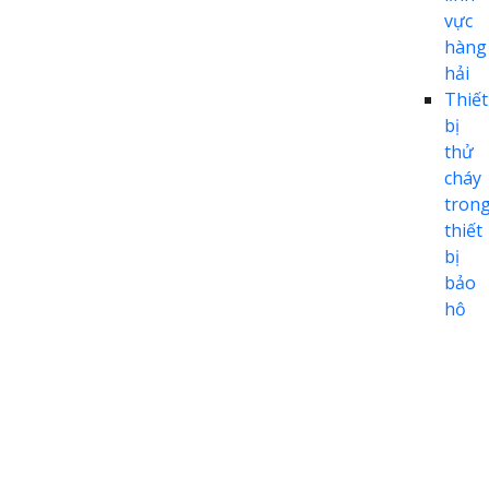
vực
hàng
hải
Thiết
bị
thử
cháy
tron
thiết
bị
bảo
hộ
cá
nhân
(PPE)
Thiết
bị
thử