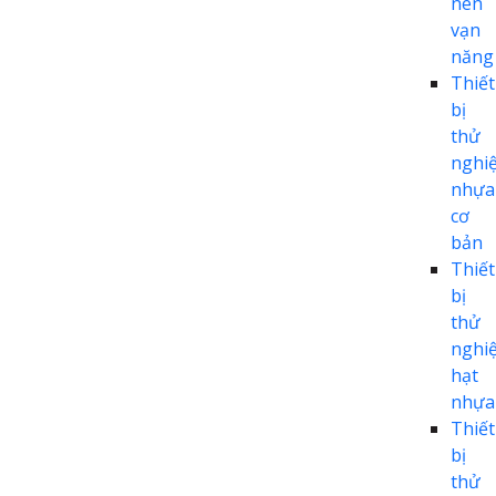
nén
vạn
năng
Thiết
bị
thử
nghi
nhựa
cơ
bản
Thiết
bị
thử
nghi
hạt
nhựa
Thiết
bị
thử