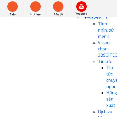
English
0948279988
Powered by
Youtube
Zalo
Hotline
Bản đồ
Translate
CÔNG TY
Tầm
nhìn, sứ
mệnh
Vì sao
chọn
3BSCITE
Tin tức
Tin
tức
chuy
ngàn
Hãng
sản
xuất
Dịch vụ