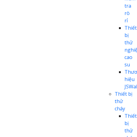
tra
rò
rỉ
Thiết
bị
thử
nghi
cao
su
Thươ
hiệu
JSWal
Thiết bị
thử
cháy
Thiết
bị
thử