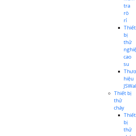
tra
rò
rỉ
Thiết
bị
thử
nghi
cao
su
Thươ
hiệu
JSWal
Thiết bị
thử
cháy
Thiết
bị
thử