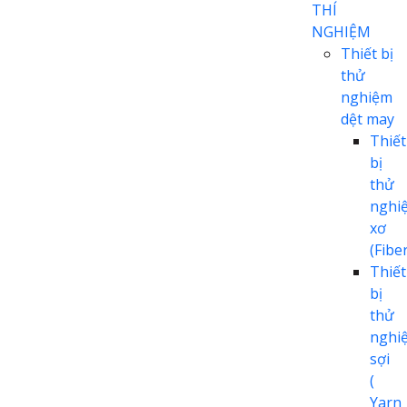
THÍ
NGHIỆM
Thiết bị
thử
nghiệm
dệt may
Thiết
bị
thử
nghi
xơ
(Fiber
Thiết
bị
thử
nghi
sợi
(
Yarn