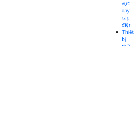
vực
dây
cáp
điện
Thiết
bị
thử
cháy
tron
lĩnh
vực
hàng
khôn
Thiết
bị
thử
cháy
tron
lĩnh