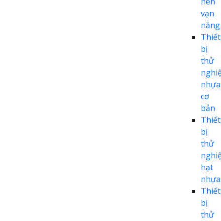
nén
vạn
năng
Thiết
bị
thử
nghi
nhựa
cơ
bản
Thiết
bị
thử
nghi
hạt
nhựa
Thiết
bị
thử