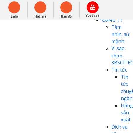
English
0948279988
Powered by
Youtube
Zalo
Hotline
Bản đồ
Translate
CÔNG TY
Tầm
nhìn, sứ
mệnh
Vì sao
chọn
3BSCITE
Tin tức
Tin
tức
chuy
ngàn
Hãng
sản
xuất
Dịch vụ