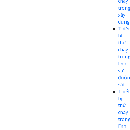
cháy
tron
xây
dựng
Thiết
bị
thử
cháy
tron
lĩnh
vực
đườn
sắt
Thiết
bị
thử
cháy
tron
lĩnh