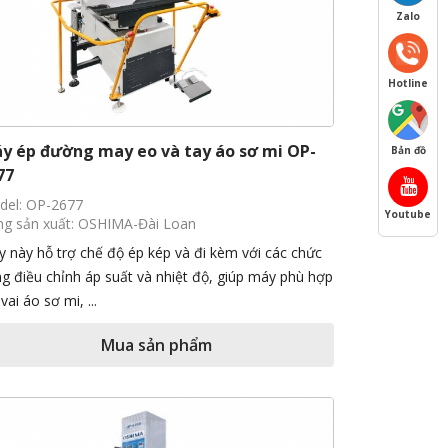
Zalo
Hotline
y ép đường may eo và tay áo sơ mi OP-
Bản đồ
77
del: OP-2677
Youtube
g sản xuất: OSHIMA-Đài Loan
 này hỗ trợ chế độ ép kép và đi kèm với các chức
g điều chỉnh áp suất và nhiệt độ, giúp máy phù hợp
 vai áo sơ mi, ...
Mua sản phẩm