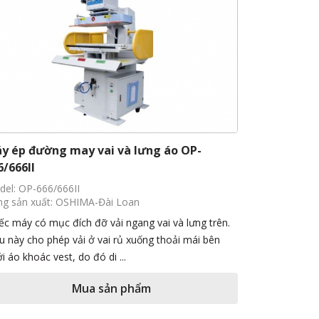
y ép đường may vai và lưng áo OP-
6/666II
el: OP-666/666II
g sản xuất: OSHIMA-Đài Loan
ếc máy có mục đích đỡ vải ngang vai và lưng trên.
u này cho phép vải ở vai rủ xuống thoải mái bên
i áo khoác vest, do đó di ...
Mua sản phẩm