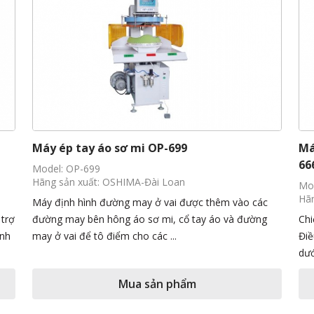
Máy ép tay áo sơ mi OP-699
Má
66
Model: OP-699
Hãng sản xuất: OSHIMA-Đài Loan
Mod
Hãn
Máy định hình đường may ở vai được thêm vào các
trợ
đường may bên hông áo sơ mi, cổ tay áo và đường
Chi
ỉnh
may ở vai để tô điểm cho các ...
Điề
dướ
Mua sản phẩm