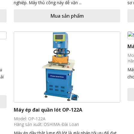
nghiệp. Máy thủ công này dễ vận ...
sơ 
Mua sản phẩm
Má
Mo
Hãn
ữu
Máy
ải
cho
Máy ép đai quần lót OP-122A
Model: OP-122A
Hãng sản xuất: OSHIMA-Đài Loan
Máy ép dây thắt lưng đồ lót là giải pháp tối ưu để đạt