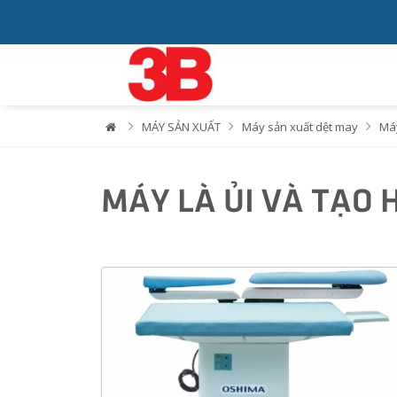
MÁY SẢN XUẤT
Máy sản xuất dệt may
Máy
MÁY LÀ ỦI VÀ TẠO 