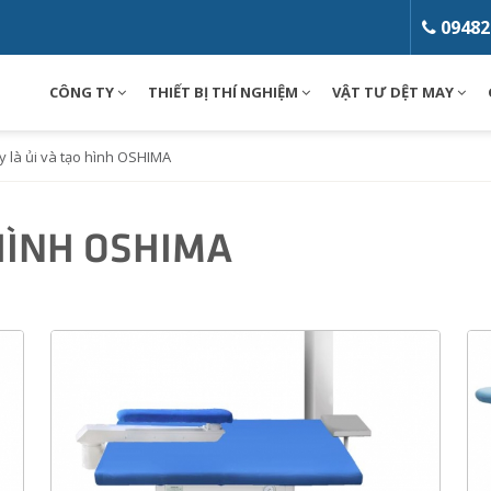
09482
CÔNG TY
THIẾT BỊ THÍ NGHIỆM
VẬT TƯ DỆT MAY
Loading...
 là ủi và tạo hình OSHIMA
HÌNH OSHIMA