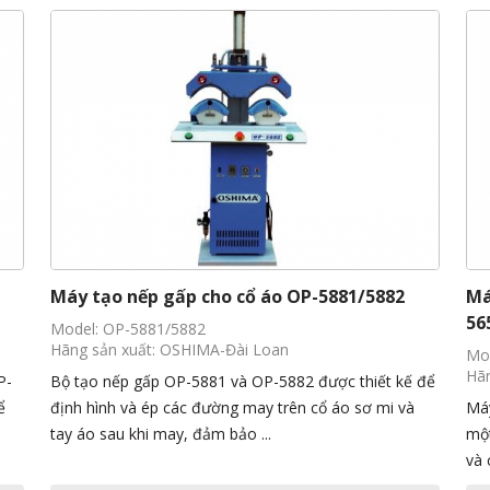
Máy tạo nếp gấp cho cổ áo OP-5881/5882
Má
565
Model: OP-5881/5882
Hãng sản xuất: OSHIMA-Đài Loan
Mod
Hãn
P-
Bộ tạo nếp gấp OP-5881 và OP-5882 được thiết kế để
ể
định hình và ép các đường may trên cổ áo sơ mi và
Máy
tay áo sau khi may, đảm bảo ...
một
và 