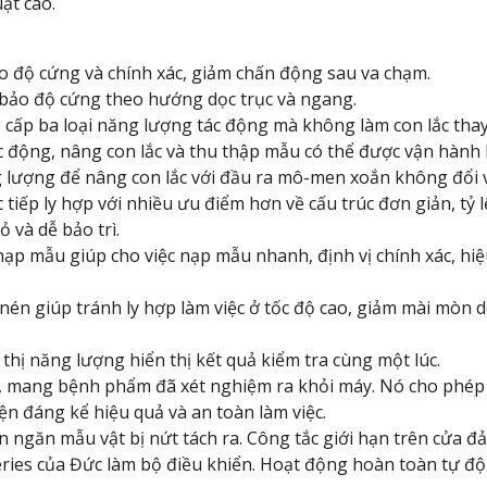
uật cao.
ảo độ cứng và chính xác, giảm chấn động sau va chạm.
 bảo độ cứng theo hướng dọc trục và ngang.
ng cấp ba loại năng lượng tác động mà không làm con lắc thay
ác động, nâng con lắc và thu thập mẫu có thể được vận hành
 lượng để nâng con lắc với đầu ra mô-men xoắn không đổi v
c tiếp ly hợp với nhiều ưu điểm hơn về cấu trúc đơn giản, tỷ
ỏ và dễ bảo trì.
à nạp mẫu giúp cho việc nạp mẫu nhanh, định vị chính xác, hi
 nén giúp tránh ly hợp làm việc ở tốc độ cao, giảm mài mòn d
n thị năng lượng hiển thị kết quả kiểm tra cùng một lúc.
m, mang bệnh phẩm đã xét nghiệm ra khỏi máy. Nó cho phép
iện đáng kể hiệu quả và an toàn làm việc.
n ngăn mẫu vật bị nứt tách ra. Công tắc giới hạn trên cửa 
eries của Đức làm bộ điều khiển. Hoạt động hoàn toàn tự đ