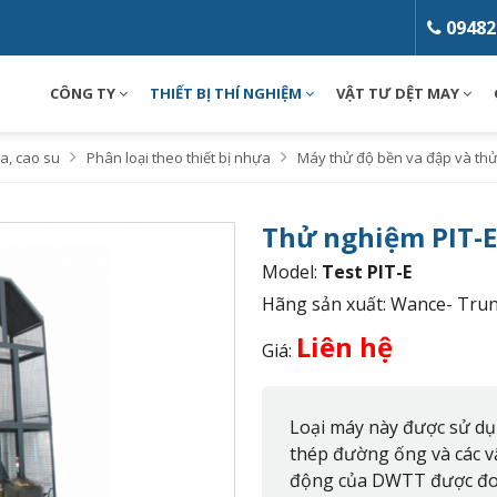
09482
CÔNG TY
THIẾT BỊ THÍ NGHIỆM
VẬT TƯ DỆT MAY
a, cao su
Phân loại theo thiết bị nhựa
Máy thử độ bền va đập và thử
Thử nghiệm PIT-
Model:
Test PIT-E
Hãng sản xuất: Wance- Tru
Liên hệ
Giá:
Loại máy này được sử dụ
thép đường ống và các vậ
động của DWTT được đo .