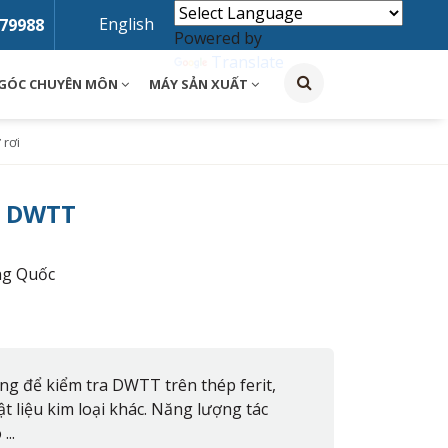
English
79988
Powered by
Translate
GÓC CHUYÊN MÔN
MÁY SẢN XUẤT
 rơi
E DWTT
ng Quốc
ng để kiểm tra DWTT trên thép ferit,
t liệu kim loại khác. Năng lượng tác
..