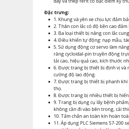
dày và thép ferit có đặc điểm kỹ th
Đặc trưng:
1. Khung và yên xe chịu lực đảm b
2. Thân con lắc có độ bền cao đảm
3. Ba loại thiết bị nâng con lắc cu
4. Điều khiển tự động: nạp mẫu, t
5. Sử dụng động cơ servo làm năng
răng cycloidal-pin truyền động trự
tải cao, hiệu quả cao, kích thước nh
6. Được trang bị thiết bị định vị v
cường độ lao động.
7. Được trang bị thiết bị phanh khí
thọ.
8. Được trang bị nhiều thiết bị hiể
9. Trang bị dụng cụ lấy bệnh phẩ
không cần đi vào bên trong, cải th
10. Tấm chắn an toàn kín hoàn toà
11. Áp dụng PLC Siemens S7-200 s