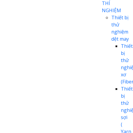
THÍ
NGHIỆM
Thiết bị
thử
nghiệm
dệt may
Thiết
bị
thử
nghi
xơ
(Fiber
Thiết
bị
thử
nghi
sợi
(
Yarn