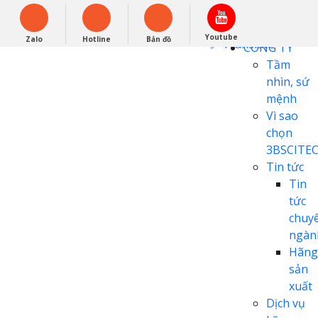
English
0948279988
Powered by
Youtube
Zalo
Hotline
Bản đồ
Translate
CÔNG TY
Tầm
nhìn, sứ
mệnh
Vì sao
chọn
3BSCITE
Tin tức
Tin
tức
chuy
ngàn
Hãng
sản
xuất
Dịch vụ