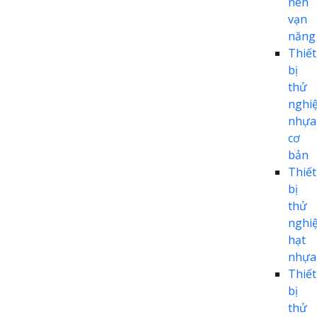
nén
vạn
năng
Thiết
bị
thử
nghi
nhựa
cơ
bản
Thiết
bị
thử
nghi
hạt
nhựa
Thiết
bị
thử