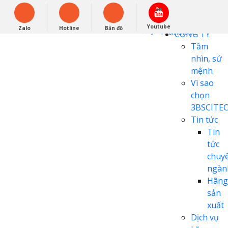
English
0948279988
Powered by
Youtube
Zalo
Hotline
Bản đồ
Translate
CÔNG TY
Tầm
nhìn, sứ
mệnh
Vì sao
chọn
3BSCITE
Tin tức
Tin
tức
chuy
ngàn
Hãng
sản
xuất
Dịch vụ