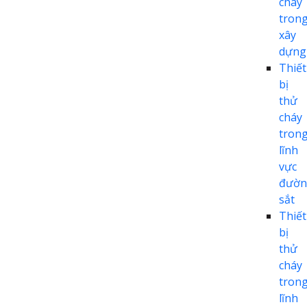
cháy
tron
xây
dựng
Thiết
bị
thử
cháy
tron
lĩnh
vực
đườn
sắt
Thiết
bị
thử
cháy
tron
lĩnh