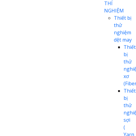
THÍ
NGHIỆM
Thiết bị
thử
nghiệm
dệt may
Thiết
bị
thử
nghi
xơ
(Fiber
Thiết
bị
thử
nghi
sợi
(
Yarn