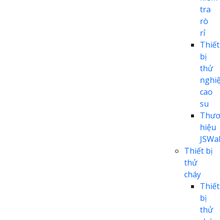
tra
rò
rỉ
Thiết
bị
thử
nghi
cao
su
Thươ
hiệu
JSWal
Thiết bị
thử
cháy
Thiết
bị
thử