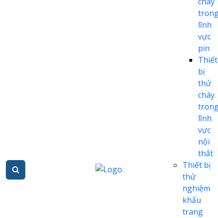
cháy
tron
lĩnh
vực
pin
Thiết
bị
thử
cháy
tron
lĩnh
vực
nội
thất
Thiết bị
thử
nghiệm
khẩu
trang