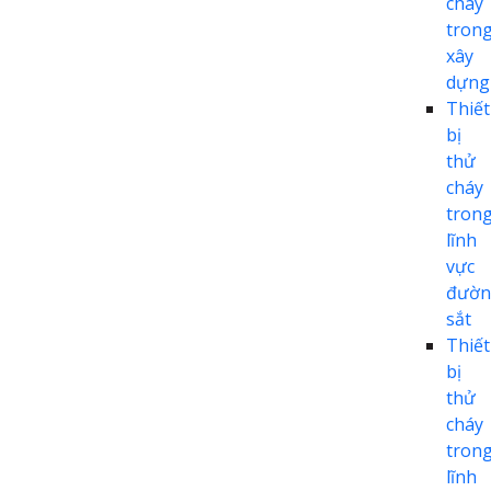
cháy
tron
xây
dựng
Thiết
bị
thử
cháy
tron
lĩnh
vực
đườn
sắt
Thiết
bị
thử
cháy
tron
lĩnh