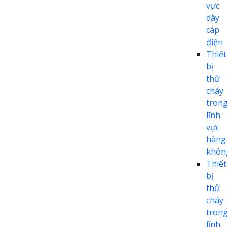
vực
dây
cáp
điện
Thiết
bị
thử
cháy
tron
lĩnh
vực
hàng
khôn
Thiết
bị
thử
cháy
tron
lĩnh