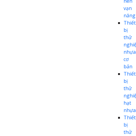
nén
vạn
năng
Thiết
bị
thử
nghi
nhựa
cơ
bản
Thiết
bị
thử
nghi
hạt
nhựa
Thiết
bị
thử