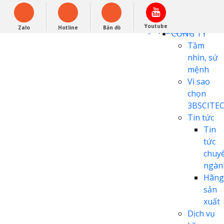
English
0948279988
Powered by
Youtube
Zalo
Hotline
Bản đồ
Translate
CÔNG TY
Tầm
nhìn, sứ
mệnh
Vì sao
chọn
3BSCITE
Tin tức
Tin
tức
chuy
ngàn
Hãng
sản
xuất
Dịch vụ