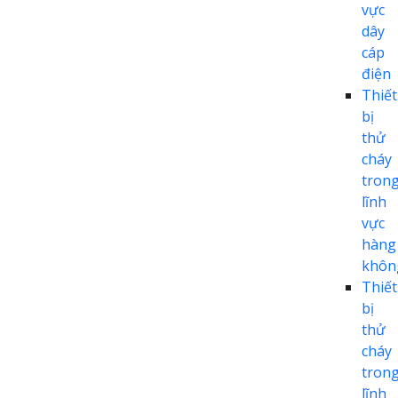
vực
dây
cáp
điện
Thiết
bị
thử
cháy
tron
lĩnh
vực
hàng
khôn
Thiết
bị
thử
cháy
tron
lĩnh