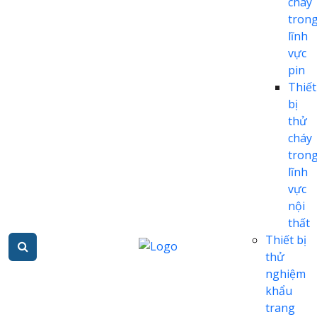
cháy
tron
lĩnh
vực
pin
Thiết
bị
thử
cháy
tron
lĩnh
vực
nội
thất
Thiết bị
thử
nghiệm
khẩu
trang