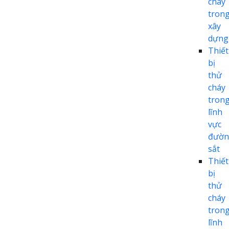
cháy
tron
xây
dựng
Thiết
bị
thử
cháy
tron
lĩnh
vực
đườn
sắt
Thiết
bị
thử
cháy
tron
lĩnh