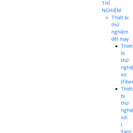
THÍ
NGHIỆM
Thiết bị
thử
nghiệm
dệt may
Thiết
bị
thử
nghi
xơ
(Fiber
Thiết
bị
thử
nghi
sợi
(
Yarn