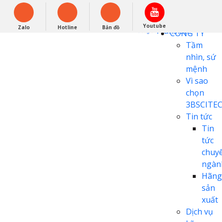
English
0948279988
Powered by
Youtube
Zalo
Hotline
Bản đồ
Translate
CÔNG TY
Tầm
nhìn, sứ
mệnh
Vì sao
chọn
3BSCITE
Tin tức
Tin
tức
chuy
ngàn
Hãng
sản
xuất
Dịch vụ