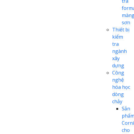
tra
form
màn
sơn
Thiết bị
kiểm
tra
ngành
xây
dựng
Công
nghệ
hóa học
dòng
chảy
Sản
phẩ
Corn
cho