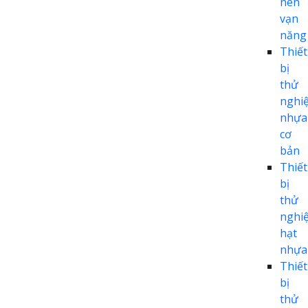
nén
vạn
năng
Thiết
bị
thử
nghi
nhựa
cơ
bản
Thiết
bị
thử
nghi
hạt
nhựa
Thiết
bị
thử