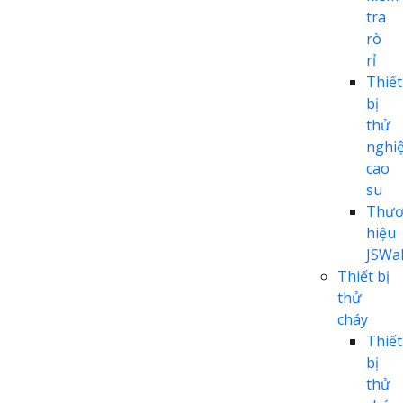
tra
rò
rỉ
Thiết
bị
thử
nghi
cao
su
Thươ
hiệu
JSWal
Thiết bị
thử
cháy
Thiết
bị
thử