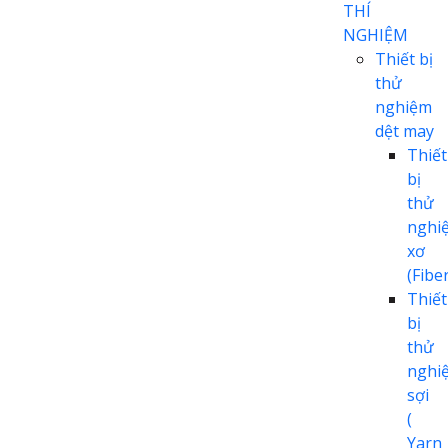
THÍ
NGHIỆM
Thiết bị
thử
nghiệm
dệt may
Thiết
bị
thử
nghi
xơ
(Fiber
Thiết
bị
thử
nghi
sợi
(
Yarn