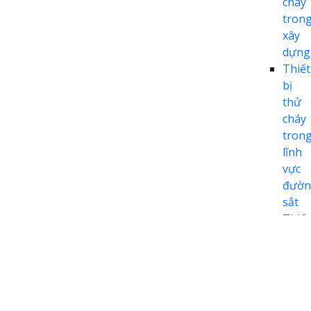
cháy
tron
xây
dựng
Thiết
bị
thử
cháy
tron
lĩnh
vực
đườn
sắt
Thiết
bị
thử
cháy
tron
lĩnh