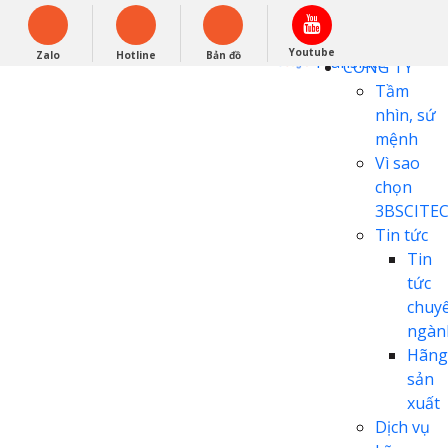
English
0948279988
Powered by
Youtube
Zalo
Hotline
Bản đồ
Translate
CÔNG TY
Tầm
nhìn, sứ
mệnh
Vì sao
chọn
3BSCITE
Tin tức
Tin
tức
chuy
ngàn
Hãng
sản
xuất
Dịch vụ