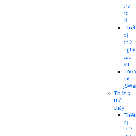
tra
rò
rỉ
Thiết
bị
thử
nghi
cao
su
Thươ
hiệu
JSWal
Thiết bị
thử
cháy
Thiết
bị
thử