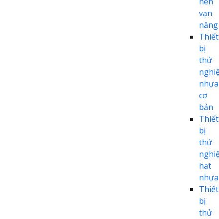
nén
vạn
năng
Thiết
bị
thử
nghi
nhựa
cơ
bản
Thiết
bị
thử
nghi
hạt
nhựa
Thiết
bị
thử