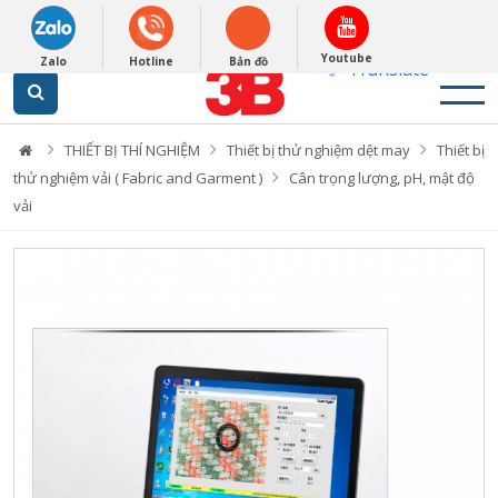
English
0948279988
Powered by
Youtube
Zalo
Hotline
Bản đồ
Translate
THIẾT BỊ THÍ NGHIỆM
Thiết bị thử nghiệm dệt may
Thiết bị
thử nghiệm vải ( Fabric and Garment )
Cân trọng lượng, pH, mật độ
vải