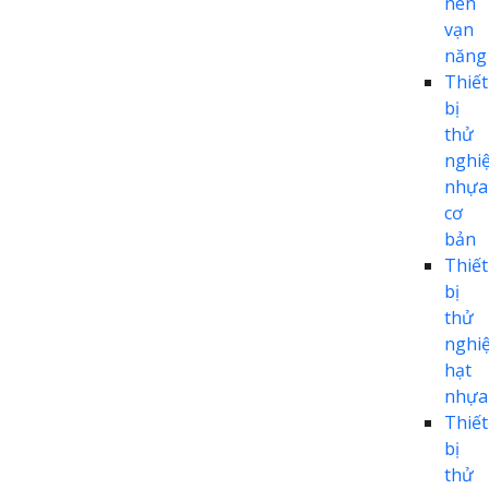
nén
vạn
năng
Thiết
bị
thử
nghi
nhựa
cơ
bản
Thiết
bị
thử
nghi
hạt
nhựa
Thiết
bị
thử