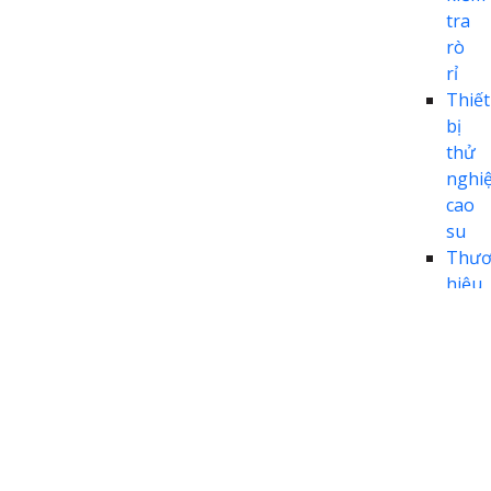
tra
rò
rỉ
Thiết
bị
thử
nghi
cao
su
Thươ
hiệu
JSWal
Thiết bị
thử
cháy
Thiết
bị
thử