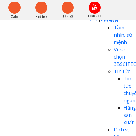
English
0948279988
Powered by
Youtube
Zalo
Hotline
Bản đồ
Translate
CÔNG TY
Tầm
nhìn, sứ
mệnh
Vì sao
chọn
3BSCITE
Tin tức
Tin
tức
chuy
ngàn
Hãng
sản
xuất
Dịch vụ