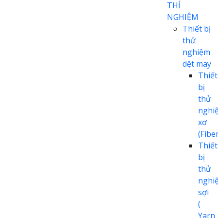
THÍ
NGHIỆM
Thiết bị
thử
nghiệm
dệt may
Thiết
bị
thử
nghi
xơ
(Fiber
Thiết
bị
thử
nghi
sợi
(
Yarn