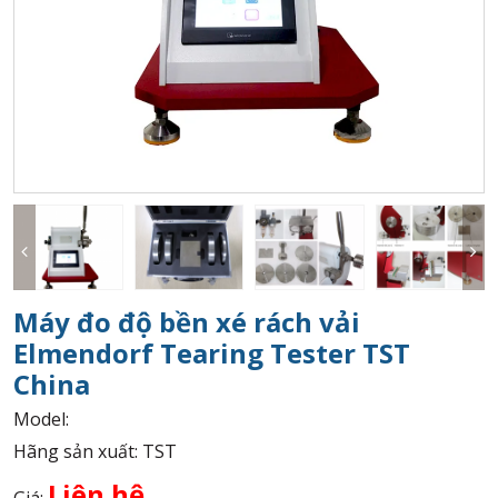
Máy đo độ bền xé rách vải
Elmendorf Tearing Tester TST
China
Model:
Hãng sản xuất: TST
Liên hệ
Giá: