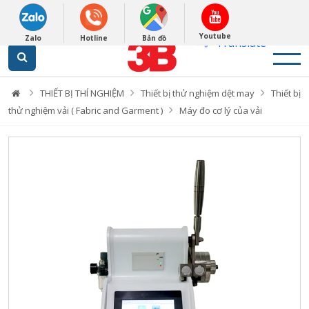
English
0948279988
Powered by
Youtube
Zalo
Hotline
Bản đồ
Translate
THIẾT BỊ THÍ NGHIỆM
Thiết bị thử nghiệm dệt may
Thiết bị
thử nghiệm vải ( Fabric and Garment )
Máy đo cơ lý của vải