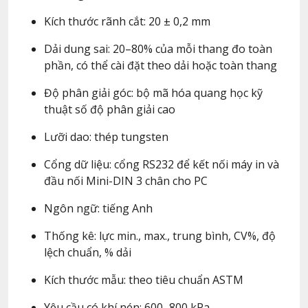
Kích thước rãnh cắt: 20 ± 0,2 mm
Dải dung sai: 20–80% của mỗi thang đo toàn
phần, có thể cài đặt theo dải hoặc toàn thang
Độ phân giải góc: bộ mã hóa quang học kỹ
thuật số độ phân giải cao
Lưỡi dao: thép tungsten
Cổng dữ liệu: cổng RS232 để kết nối máy in và
đầu nối Mini-DIN 3 chân cho PC
Ngôn ngữ: tiếng Anh
Thống kê: lực min., max., trung bình, CV%, độ
lệch chuẩn, % dải
Kích thước mẫu: theo tiêu chuẩn ASTM
Yêu cầu có khí nén: 600–800 kPa