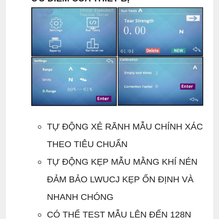
TỰ ĐỘNG XẺ RÃNH MẪU CHÍNH XÁC
THEO TIÊU CHUẨN
TỰ ĐỘNG KẸP MẪU MẰNG KHÍ NÉN
ĐẢM BẢO LWUCJ KẸP ỔN ĐỊNH VÀ
NHANH CHÓNG
CÓ THỂ TEST MẪU LÊN ĐẾN 128N