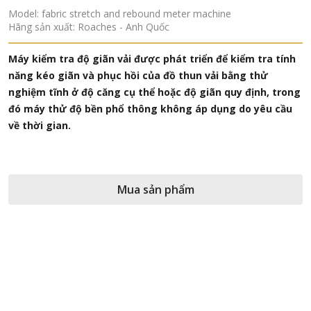
bound meter machine
Model: EY50
h Quốc
Hãng sản xuất: EYT- China
ược phát triển để kiểm tra tính
Là thiết bị thử nghiệm độ k
 của đồ thun vải bằng thử
resistance, Rct) và kháng 
hể hoặc độ giãn quy định, trong
resistance, Ret) của vải, fil
ông không áp dụng do yêu cầu
composites… theo các tiêu
ISO 11092, ASTM F1868, AST
sản phẩm
Mua 