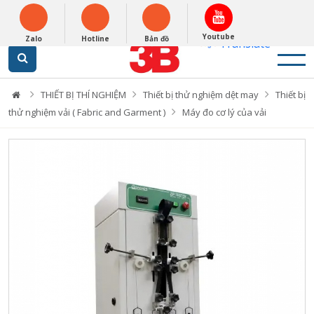
English
0948279988
Powered by
Youtube
Zalo
Hotline
Bản đồ
Translate
THIẾT BỊ THÍ NGHIỆM
Thiết bị thử nghiệm dệt may
Thiết bị
thử nghiệm vải ( Fabric and Garment )
Máy đo cơ lý của vải