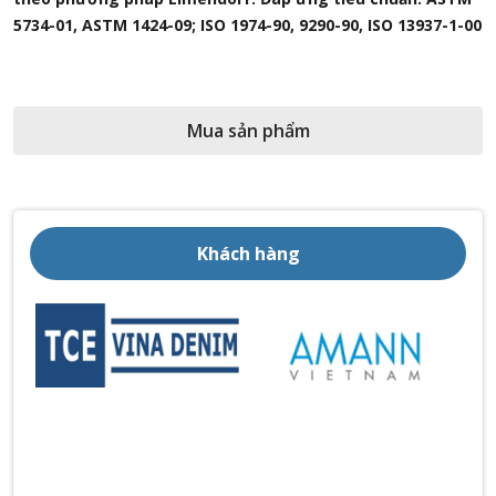
F963, EN 71-1, v.v. Máy kiểm tra nút bấm sẽ giúp bạn rất
0
nhiều khi bạn thực hiện kiểm tra kéo và đẩy. Hãy đến và
liên hệ với chúng tôi để biết thêm thông tin về máy thử
kéo dây buộc.
Mua sản phẩm
Khách hàng