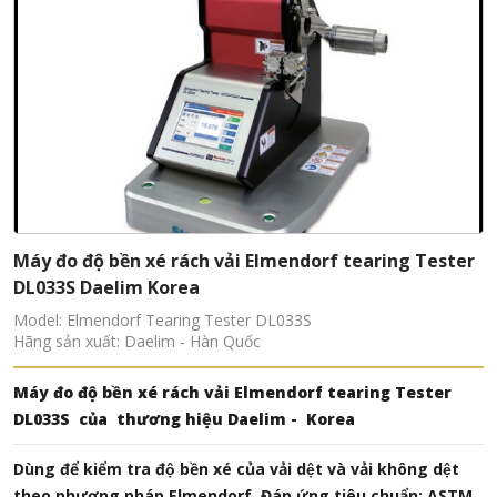
Thiết bị thử nghiệm độ bền cúc, nút bấm TF145
Model: Button Snap Pull Tester TF145
Hãng sản xuất: TESTEX-Trung Quốc
Máy thử kéo nút bấm, để xác định độ bền giữ hoặc đứt
của móc cài khuy cài có vòng ngạnh trên quần áo hoặc đồ
chơi, cũng như máy thử kéo nút áp dụng để kiểm tra độ
nén và độ bền kéo của các mẫu nhỏ (có sẵn các tệp đính
kèm đặc biệt). Tiêu chuẩn kiểm tra kéo nút bao gồm ASTM