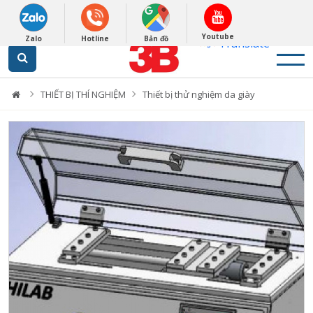
English
0948279988
Powered by
Youtube
Zalo
Hotline
Bản đồ
Translate
THIẾT BỊ THÍ NGHIỆM
Thiết bị thử nghiệm da giày