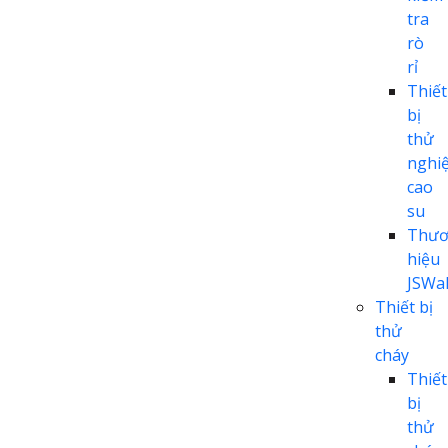
tra
rò
rỉ
Thiết
bị
thử
nghi
cao
su
Thươ
hiệu
JSWal
Thiết bị
thử
cháy
Thiết
bị
thử