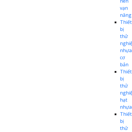
nén
vạn
năng
Thiết
bị
thử
nghi
nhựa
cơ
bản
Thiết
bị
thử
nghi
hạt
nhựa
Thiết
bị
thử