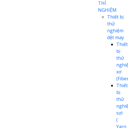
THÍ
NGHIỆM
Thiết bị
thử
nghiệm
dệt may
Thiết
bị
thử
nghi
xơ
(Fiber
Thiết
bị
thử
nghi
sợi
(
Yarn