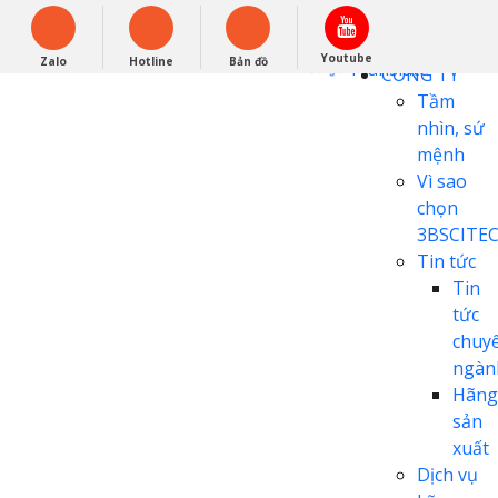
English
0948279988
Powered by
Youtube
Zalo
Hotline
Bản đồ
Translate
CÔNG TY
Tầm
nhìn, sứ
mệnh
Vì sao
chọn
3BSCITE
Tin tức
Tin
tức
chuy
ngàn
Hãng
sản
xuất
Dịch vụ