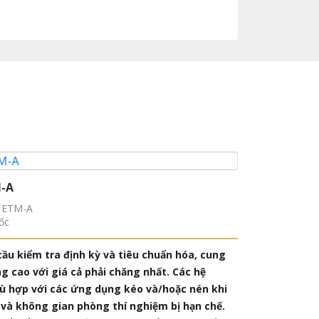
M-A
Máy thử ngh
e ETM-A
Model: JSW-K-
ốc
Hãng sản xuất
cầu kiểm tra định kỳ và tiêu chuẩn hóa, cung
Máy thử nghi
 cao với giá cả phải chăng nhất. Các hệ
uốn, bóc tách
ù hợp với các ứng dụng kéo và/hoặc nén khi
phần mềm chu
và không gian phòng thí nghiệm bị hạn chế.
các thông số 