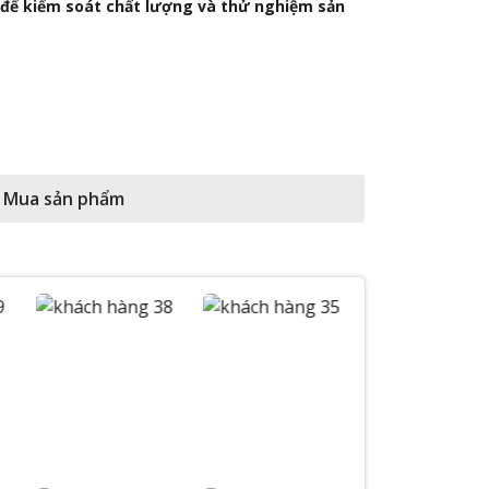
ể kiểm soát chất lượng và thử nghiệm sản
nghiệm có thể
trong nhiều l
may và quần á
và xé.
Mua sản phẩm