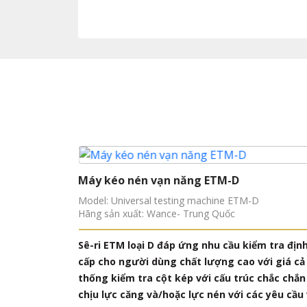
Máy kéo nén vạn năng ETM-D
Model: Universal testing machine ETM-D
Hãng sản xuất: Wance- Trung Quốc
 nghiệm va
Sê-ri ETM loại D đáp ứng nhu cầu kiểm tra địn
ế để kiểm tra
cấp cho người dùng chất lượng cao với giá cả
 dụ ống PE,
thống kiểm tra cột kép với cấu trúc chắc chắ
ập trọng
chịu lực căng và/hoặc lực nén với các yêu cầu 