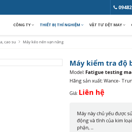
09482
CÔNG TY
THIẾT BỊ THÍ NGHIỆM
VẬT TƯ DỆT MAY
a, cao su
Máy kéo nén vạn năng
Máy kiểm tra độ 
Model:
Fatigue testing ma
Hãng sản xuất: Wance- Tru
Liên hệ
Giá:
Máy này chủ yếu được sử 
động và tĩnh của kim loại 
phận, ...