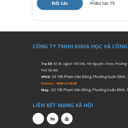
Đối tác
CÔNG TY TNHH KHOA HỌC VÀ CÔNG
Trụ Sở:
Số 40, ngách 143/146, 143 Nguyễn Chính, Phường
Phố Hà Nội
Số 195 Phạm Văn Đồng, Phường Xuân Đỉnh ,
VPGD
:
Hotline : 0948-27-99-88
Số 195 Phạm Văn Đồng, Phường Xuân Đỉnh, 
Map :
LIÊN KẾT MẠNG XÃ HỘI