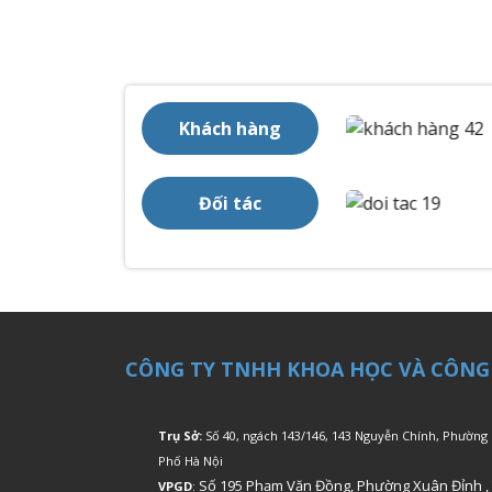
Khách hàng
Đối tác
CÔNG TY TNHH KHOA HỌC VÀ CÔNG
Trụ Sở:
Số 40, ngách 143/146, 143 Nguyễn Chính, Phường
Phố Hà Nội
Số 195 Phạm Văn Đồng, Phường Xuân Đỉnh ,
VPGD
: