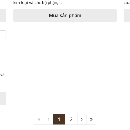
kim loại và các bộ phận, ...
của
Mua sản phẩm
 và
1
2