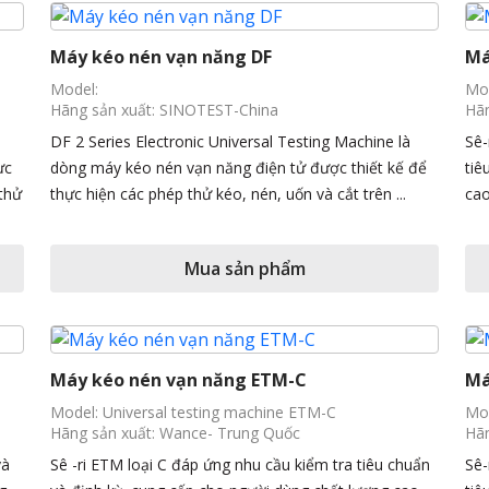
Máy kéo nén vạn năng DF
Má
Model:
Mod
Hãng sản xuất: SINOTEST-China
Hãn
DF 2 Series Electronic Universal Testing Machine là
Sê-
ực
dòng máy kéo nén vạn năng điện tử được thiết kế để
tiê
 thử
thực hiện các phép thử kéo, nén, uốn và cắt trên ...
cao
Mua sản phẩm
Máy kéo nén vạn năng ETM-C
Má
Model: Universal testing machine ETM-C
Mod
Hãng sản xuất: Wance- Trung Quốc
Hãn
và
Sê -ri ETM loại C đáp ứng nhu cầu kiểm tra tiêu chuẩn
Sê-