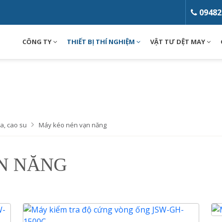
09482
CÔNG TY
THIẾT BỊ THÍ NGHIỆM
VẬT TƯ DỆT MAY
a, cao su
Máy kéo nén vạn năng
N NĂNG