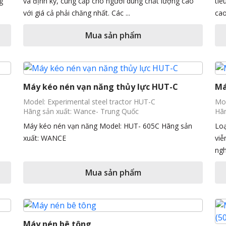
g
và định kỳ, cung cấp cho người dùng chất lượng cao
tiê
với giá cả phải chăng nhất. Các ...
cao
Mua sản phẩm
Máy kéo nén vạn năng thủy lực HUT-C
Má
Model: Experimental steel tractor HUT-C
Mod
Hãng sản xuất: Wance- Trung Quốc
Hãn
Máy kéo nén vạn năng Model: HUT- 605C Hãng sản
Loạ
xuất: WANCE
viễ
ngh
Mua sản phẩm
Máy nén bê tông