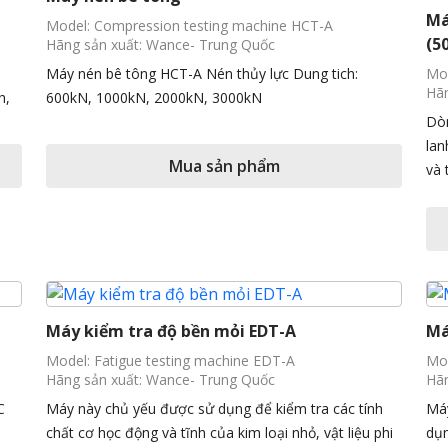
Má
Model: Compression testing machine HCT-A
(5
Hãng sản xuất: Wance- Trung Quốc
Máy nén bê tông HCT-A Nén thủy lực Dung tich:
Mod
Hãn
h,
600kN, 1000kN, 2000kN, 3000kN
Dòn
lan
Mua sản phẩm
và 
Máy kiểm tra độ bền mỏi EDT-A
Má
Model: Fatigue testing machine EDT-A
Mod
Hãng sản xuất: Wance- Trung Quốc
Hãn
C
Máy này chủ yếu được sử dụng để kiểm tra các tính
Máy
chất cơ học động và tĩnh của kim loại nhỏ, vật liệu phi
dụn