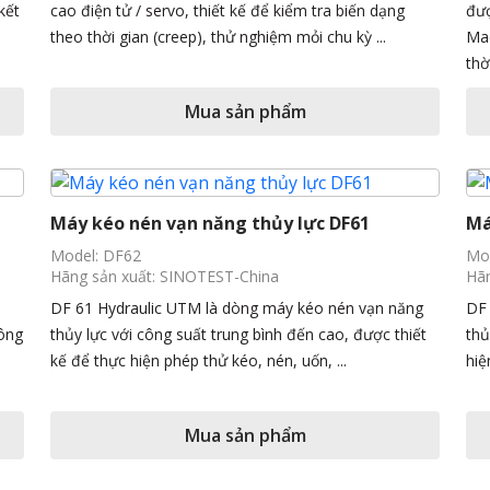
kết
cao điện tử / servo, thiết kế để kiểm tra biến dạng
đượ
theo thời gian (creep), thử nghiệm mỏi chu kỳ ...
Mac
thờ
Mua sản phẩm
Máy kéo nén vạn năng thủy lực DF61
Má
Model: DF62
Mo
Hãng sản xuất: SINOTEST-China
Hãn
DF 61 Hydraulic UTM là dòng máy kéo nén vạn năng
DF 
công
thủy lực với công suất trung bình đến cao, được thiết
thủ
kế để thực hiện phép thử kéo, nén, uốn, ...
hiệ
Mua sản phẩm