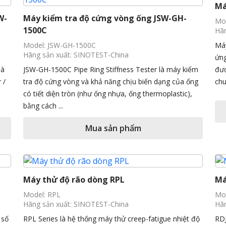
Má
W-
Máy kiểm tra độ cứng vòng ống JSW-GH-
Mod
1500C
Hãn
Model: JSW-GH-1500C
Máy
Hãng sản xuất: SINOTEST-China
ứng
là
JSW-GH-1500C Pipe Ring Stiffness Tester là máy kiểm
đượ
 /
tra độ cứng vòng và khả năng chịu biến dạng của ống
chu
có tiết diện tròn (như ống nhựa, ống thermoplastic),
bằng cách ...
Mua sản phẩm
Máy thử độ rão dòng RPL
Má
Model: RPL
Mod
Hãng sản xuất: SINOTEST-China
Hãn
 số
RPL Series là hệ thống máy thử creep-fatigue nhiệt độ
RDJ