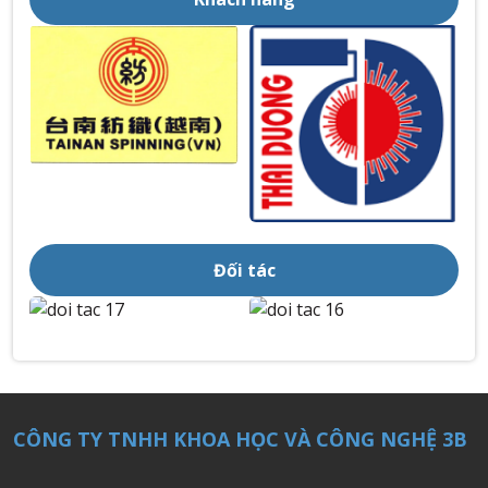
Đối tác
CÔNG TY TNHH KHOA HỌC VÀ CÔNG NGHỆ 3B