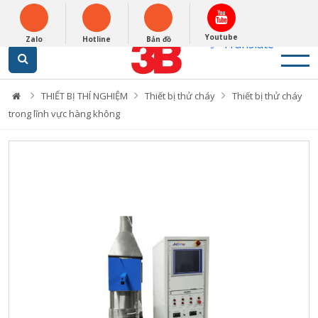
English
0948279988
Powered by
Youtube
Zalo
Hotline
Bản đồ
Translate
THIẾT BỊ THÍ NGHIỆM
Thiết bị thử cháy
Thiết bị thử cháy
trong lĩnh vực hàng không