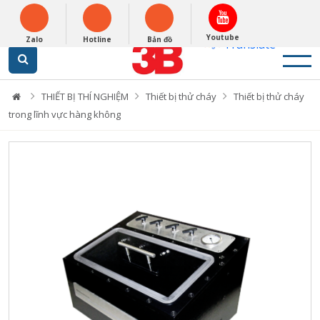
English
0948279988
Powered by
Youtube
Zalo
Hotline
Bản đồ
Translate
THIẾT BỊ THÍ NGHIỆM
Thiết bị thử cháy
Thiết bị thử cháy
trong lĩnh vực hàng không