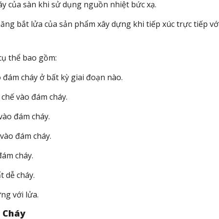
áy của sàn khi sử dụng nguồn nhiệt bức xạ.​
g bắt lửa của sản phẩm xây dựng khi tiếp xúc trực tiếp với
cụ thể bao gồm:​
ám cháy ở bất kỳ giai đoạn nào.​
chế vào đám cháy.​
ào đám cháy.​
ào đám cháy.​
ám cháy.​
 dễ cháy.​
g với lửa.​
t Cháy