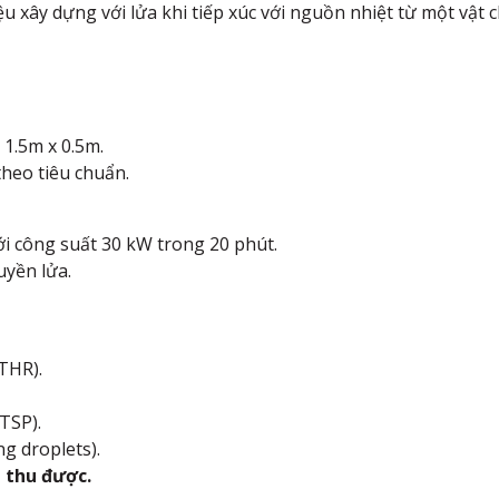
u xây dựng với lửa khi tiếp xúc với nguồn nhiệt từ một vật c
 1.5m x 0.5m.
heo tiêu chuẩn.
i công suất 30 kW trong 20 phút.
uyền lửa.
THR).
TSP).
ng droplets).
 thu được.