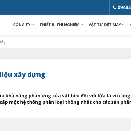
09482
CÔNG TY
THIẾT BỊ THÍ NGHIỆM
VẬT TƯ DỆT MAY
Loading...
cháy
liệu xây dựng
giá khả năng phản ứng của vật liệu đối với lửa là vô cù
g cấp một hệ thống phân loại thống nhất cho các sản ph