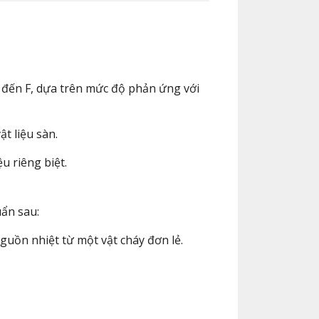
E đến F, dựa trên mức độ phản ứng với
ật liệu sàn.
 riêng biệt.​
ẩn sau:​
uồn nhiệt từ một vật cháy đơn lẻ.​