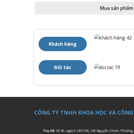
Mua sản phẩm
Khách hàng
Đối tác
CÔNG TY TNHH KHOA HỌC VÀ CÔNG
Trụ Sở:
Số 40, ngách 143/146, 143 Nguyễn Chính, Phường