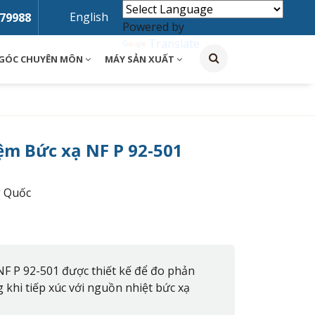
English
79988
Powered by
Translate
GÓC CHUYÊN MÔN
MÁY SẢN XUẤT
ệm Bức xạ NF P 92-501
g Quốc
 NF P 92-501 được thiết kế để đo phản
g khi tiếp xúc với nguồn nhiệt bức xạ