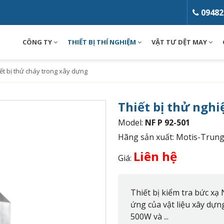
09482
CÔNG TY
THIẾT BỊ THÍ NGHIỆM
VẬT TƯ DỆT MAY
ết bị thử cháy trong xây dựng
Thiết bị thử nghi
Model:
NF P 92-501
Hãng sản xuất: Motis-Trun
Liên hệ
Giá:
Thiết bị kiểm tra bức xạ
ứng của vật liệu xây dựn
500W và ...