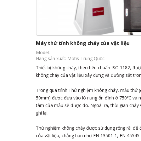
Thiết bị kiểm tra vật liệu lợp tiêu chuẩn 
Model:
Hãng sản xuất: Motis-Trung Quốc
định hiệu suất
Thiết bị kiểm tra ENV 1187 Test 4 được thiết kế để 
lợp khi tiếp xúc với nguồn lửa bên ngoài, bao gồm 
thương hiệu cháy, gió và nhiệt bức xạ bổ sung. Thiế
và chiều cao
ENV 1187 Test 4, BS 476 Phần 3 và EN 13501-5.
g, bề mặt và
đi cũng được
uất dễ cháy
TP IMO, v.v.