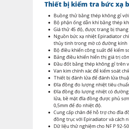
Thiết bị kiểm tra bức xạ
Buồng thử bằng thép không gỉ với 
Bộ phận ống dẫn khí bằng thép khô
Giá thử 45 độ, được trang bị thang
Nguồn bức xạ nhiệt Epiradiator ch
thủy tinh trong mờ có đường kính
Bộ điều khiển công suất để kiểm so
Bảng điều khiển hiển thị giá trị c
Đầu đốt bằng thép không gỉ trên và
Van kim chính xác để kiểm soát chi
Thiết bị đánh lửa để đánh lửa thuậ
Đĩa đồng đo lượng nhiệt tiêu chuẩn
Đĩa đồng đo lượng nhiệt có đường
lửa, bề mặt đĩa đồng được phủ sơn 
0,5mm để đo nhiệt độ.
Cung cấp chân đế hỗ trợ cho đĩa đ
đồng trục với Epiradiator và cách 
Dữ liệu thử nghiệm cho NF P 92-501: