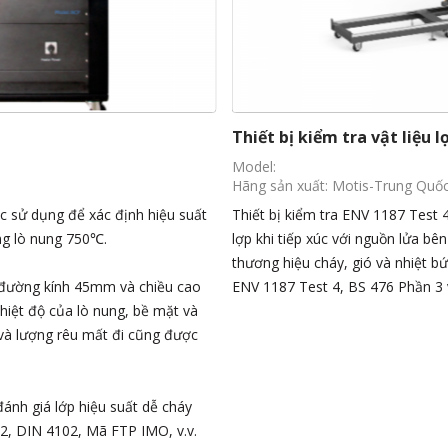
ENV 1187 Test 4
Thiết bị kiểm tra khả năng
Model: NF P92-503 AC 220V 15A Vậ
Hãng sản xuất: Motis-Trung Quố
đánh giá hiệu suất của vật liệu
Thiết bị kiểm tra cháy bằng điệ
các giai đoạn thử nghiệm với
cháy và phản ứng với lửa của các 
t bị này tuân thủ các tiêu chuẩn
vải trang trí. Thiết bị này tuân
chính xác và tin cậy trong các ph