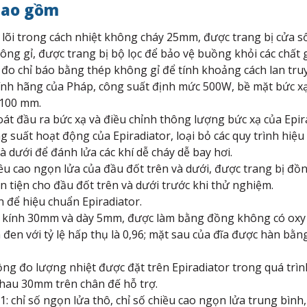
 bao gồm
lõi trong cách nhiệt không cháy 25mm, được trang bị cửa sổ
ng gỉ, được trang bị bộ lọc để bảo vệ buồng khỏi các chất 
 đo chỉ báo bằng thép không gỉ để tính khoảng cách lan tru
ính hãng của Pháp, công suất định mức 500W, bề mặt bức xạ
 100 mm.
át đầu ra bức xạ và điều chỉnh thông lượng bức xạ của Epir
ông suất hoạt động của Epiradiator, loại bỏ các quy trình hi
 dưới để đánh lửa các khí dễ cháy dễ bay hơi.
ều cao ngọn lửa của đầu đốt trên và dưới, được trang bị đồ
n tiện cho đầu đốt trên và dưới trước khi thử nghiệm.
 để hiệu chuẩn Epiradiator.
 kính 30mm và dày 5mm, được làm bằng đồng không có oxy 
đen với tỷ lệ hấp thụ là 0,96; mặt sau của đĩa được hàn bằn
ồng đo lượng nhiệt được đặt trên Epiradiator trong quá trìn
nhau 30mm trên chân đế hỗ trợ.
 chỉ số ngọn lửa thô, chỉ số chiều cao ngọn lửa trung bình, 