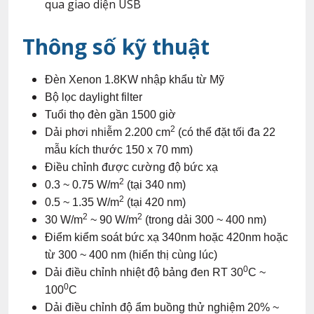
qua giao diện USB
Thông số kỹ thuật
Đèn Xenon 1.8KW nhập khẩu từ Mỹ
Bộ lọc daylight filter
Tuổi thọ đèn gần 1500 giờ
2
Dải phơi nhiễm 2.200 cm
(có thể đặt tối đa 22
mẫu kích thước 150 x 70 mm)
Điều chỉnh được cường độ bức xạ
2
0.3 ~ 0.75 W/m
(tại 340 nm)
2
0.5 ~ 1.35 W/m
(tại 420 nm)
2
2
30 W/m
~ 90 W/m
(trong dải 300 ~ 400 nm)
Điểm kiểm soát bức xạ 340nm hoặc 420nm hoặc
từ 300 ~ 400 nm (hiển thị cùng lúc)
0
Dải điều chỉnh nhiệt độ bảng đen RT 30
C ~
0
100
C
Dải điều chỉnh độ ẩm buồng thử nghiệm 20% ~