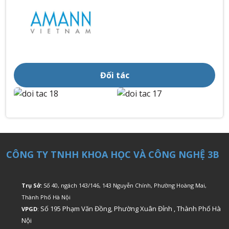
Đối tác
CÔNG TY TNHH KHOA HỌC VÀ CÔNG NGHỆ 3B
Trụ Sở:
Số 40, ngách 143/146, 143 Nguyễn Chính, Phường Hoàng Mai,
Thành Phố Hà Nội
Số 195 Phạm Văn Đồng, Phường Xuân Đỉnh , Thành Phố Hà
VPGD
:
Nội