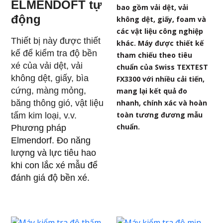
ELMENDOFT tự
bao gồm vải dệt, vải
động
không dệt, giấy, foam và
các vật liệu công nghiệp
Thiết bị này được thiết
khác. Máy được thiết kế
kế để kiểm tra độ bền
tham chiếu theo tiêu
xé của vải dệt, vải
chuẩn của Swiss TEXTEST
không dệt, giấy, bìa
FX3300 với nhiều cải tiến,
cứng, màng mỏng,
mang lại kết quả đo
băng thông gió, vật liệu
nhanh, chính xác và hoàn
toàn tương đương mẫu
tấm kim loại, v.v.
chuẩn.
Phương pháp
Elmendorf. Đo năng
lượng và lực tiêu hao
khi con lắc xé mẫu để
đánh giá độ bền xé.