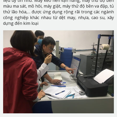
liệu uy tín như: Máy kéo nén vạn năng, máy thử độ bền
màu ma sát, mồ hôi, máy giặt, máy thử độ bền va đập, tủ
thử lão hóa,… được ứng dụng rộng rãi trong các ngành
công nghiệp khác nhau từ dệt may, nhựa, cao su, xây
dựng đến kim loại