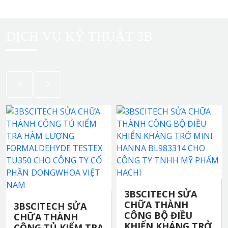
DỊCH VỤ KỸ THUẬT 3B
3BSCITECH SỬA
CHỮA THÀNH
3BSCITECH SỬA
CÔNG BỘ ĐIỀU
CHỮA THÀNH
KHIỂN KHÁNG TRỞ
CÔNG TỦ KIỂM TRA