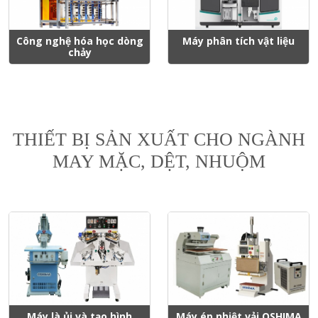
Công nghệ hóa học dòng
Máy phân tích vật liệu
chảy
THIẾT BỊ SẢN XUẤT CHO NGÀNH
MAY MẶC, DỆT, NHUỘM
Máy là ủi và tạo hình
Máy ép nhiệt vải OSHIMA