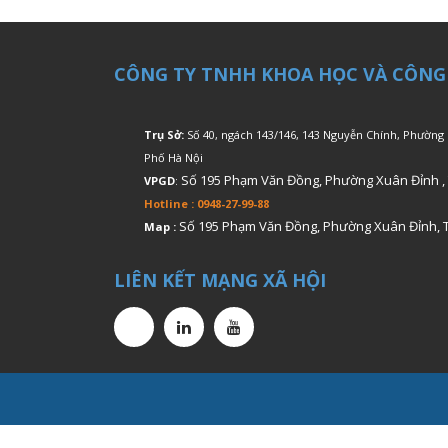
CÔNG TY TNHH KHOA HỌC VÀ CÔNG
Trụ Sở:
Số 40, ngách 143/146, 143 Nguyễn Chính, Phường
Phố Hà Nội
Số 195 Phạm Văn Đồng, Phường Xuân Đỉnh ,
VPGD
:
Hotline : 0948-27-99-88
Số 195 Phạm Văn Đồng, Phường Xuân Đỉnh, 
Map :
LIÊN KẾT MẠNG XÃ HỘI