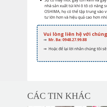
Sự cố máy móc gây tốn kém và gây r
nhà sản xuất túi khí ô tô có năng s
OSHIMA, họ có thể tập trung vào vi
tư lớn hơn và hiệu quả cao hơn nh
Vui lòng liên hệ với chúng
⇒
Mr. Ba: 0948.27.99.88
⇒ Hoặc để lại lời nhắn chúng tôi sẽ 
CÁC TIN KHÁC