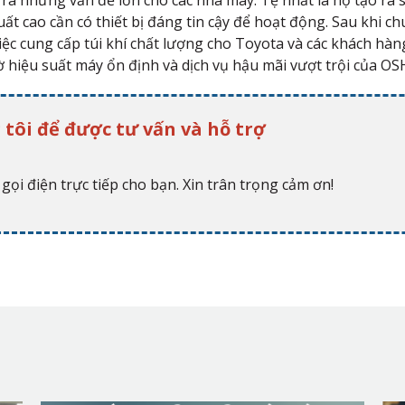
a những vấn đề lớn cho các nhà máy. Tệ nhất là họ tạo ra s
uất cao cần có thiết bị đáng tin cậy để hoạt động. Sau khi c
ệc cung cấp túi khí chất lượng cho Toyota và các khách hàn
ờ hiệu suất máy ổn định và dịch vụ hậu mãi vượt trội của O
 tôi để được tư vấn và hỗ trợ
gọi điện trực tiếp cho bạn. Xin trân trọng cảm ơn!