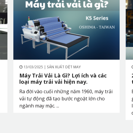
13/03/2025 |
SẢN XUẤT DỆT MAY
Máy Trải Vải Là Gì? Lợi ích và các
loại máy trải vải hiện nay.
Ra đời vào cuối những năm 1960, máy trải
vải tự động đã tạo bước ngoặt lớn cho
ngành may mặc. ...