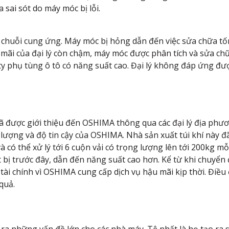
 sai sót do máy móc bị lỗi.
huỗi cung ứng. Máy móc bị hỏng dẫn đến việc sửa chữa tốn
 mãi của đại lý còn chậm, máy móc được phân tích và sửa ch
 phụ tùng ô tô có năng suất cao. Đại lý không đáp ứng được
ã được giới thiệu đến OSHIMA thông qua các đại lý địa phươn
t lượng và độ tin cậy của OSHIMA. Nhà sản xuất túi khí này
và có thể xử lý tới 6 cuộn vải có trọng lượng lên tới 200kg mỗ
bị trước đây, dẫn đến năng suất cao hơn. Kể từ khi chuyển 
 tài chính vì OSHIMA cung cấp dịch vụ hậu mãi kịp thời. Điề
quả.