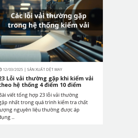
12/03/2025 |
04/03/202
SẢN XUẤT DỆT MAY
23 Lỗi vải thường gặp khi kiểm vải
HƯỚNG 
theo hệ thống 4 điểm 10 điểm
THEO T
Bài viết tổng hợp 23 lỗi vải thường
Hệ thống
gặp nhất trong quá trình kiểm tra chất
biến tron
lượng nguyên liệu thường được áp
đơn giản v
dụng ...