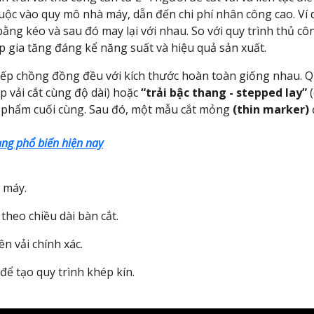
ộc vào quy mô nhà máy, dẫn đến chi phí nhân công cao. Ví d
bằng kéo và sau đó may lại với nhau. So với quy trình thủ côn
p gia tăng đáng kể năng suất và hiệu quả sản xuất.
 xếp chồng đồng đều với kích thước hoàn toàn giống nhau. Quy
ớp vải cắt cùng độ dài) hoặc
“trải bậc thang - stepped lay”
(
n phẩm cuối cùng. Sau đó, một mẫu cắt mỏng
(thin marker)
dụng phổ biến hiện nay
 máy.
theo chiều dài bàn cắt.
ên vải chính xác.
để tạo quy trình khép kín.