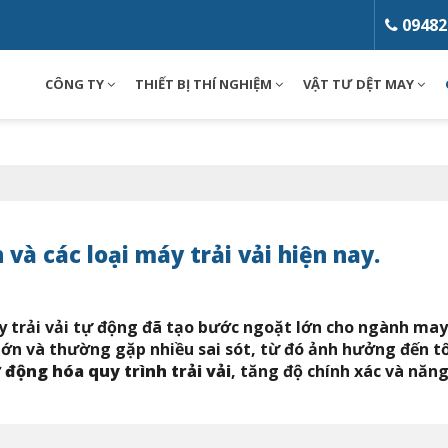
09482
CÔNG TY
THIẾT BỊ THÍ NGHIỆM
VẬT TƯ DỆT MAY
Loading...
 và các loại máy trải vải hiện nay.
 trải vải tự động đã tạo bước ngoặt lớn cho ngành may m
 lớn và thường gặp nhiều sai sót, từ đó ảnh hưởng đến 
 động hóa quy trình trải vải
, tăng độ chính xác và năng