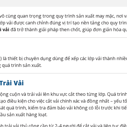
ầu vô cùng quan trọng trong quy trình sản xuất may mặc, nơi
 lớp vải được canh chỉnh đúng vị trí tạo nền tảng cho quy tr
i vải
đã trở thành giải pháp then chốt, giúp đơn giản hóa q
) là thiết bị chuyên dụng dùng để xếp các lớp vải thành nhi
 quá trình sản xuất.
rải Vải
ng cuộn và trải vải lên khu vực cắt theo từng lớp. Quá trìn
ạo điều kiện cho việc cắt vải chính xác và đồng nhất – yếu t
t quá trình, kiểm tra đảm bảo vải không có lỗi trước khi tiế
cầu sản xuất hàng loạt.
h trải vải thủ công cần từ 2-4 người để cắt vải và liên tục đi