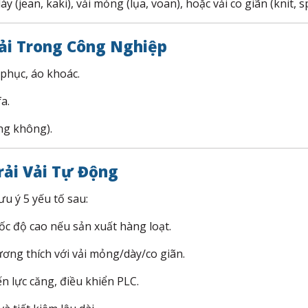
dày (jean, kaki), vải mỏng (lụa, voan), hoặc vải co giãn (knit, 
ải Trong Công Nghiệp
 phục, áo khoác.
a.
àng không).
rải Vải Tự Động
lưu ý 5 yếu tố sau:
ốc độ cao nếu sản xuất hàng loạt.
ương thích với vải mỏng/dày/co giãn.
ến lực căng, điều khiển PLC.