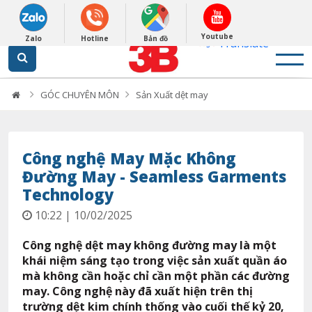
English
0948279988
Powered by
Youtube
Zalo
Hotline
Bản đồ
Translate
Loading...
GÓC CHUYÊN MÔN
Sản Xuất dệt may
Công nghệ May Mặc Không
Đường May - Seamless Garments
Technology
10:22 | 10/02/2025
Công nghệ dệt may không đường may là một
khái niệm sáng tạo trong việc sản xuất quần áo
mà không cần hoặc chỉ cần một phần các đường
may. Công nghệ này đã xuất hiện trên thị
trường dệt kim chính thống vào cuối thế kỷ 20,