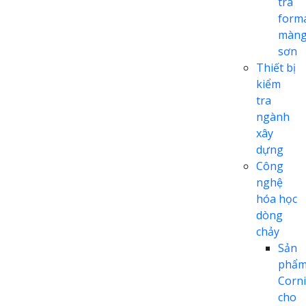
tra
form
màn
sơn
Thiết bị
kiểm
tra
ngành
xây
dựng
Công
nghệ
hóa học
dòng
chảy
Sản
phẩ
Corn
cho