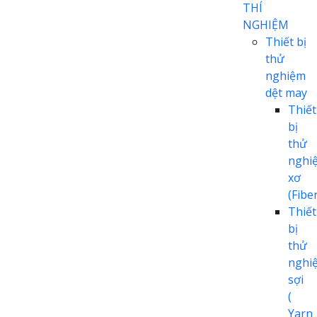
THÍ
NGHIỆM
Thiết bị
thử
nghiệm
dệt may
Thiết
bị
thử
nghi
xơ
(Fiber
Thiết
bị
thử
nghi
sợi
(
Yarn