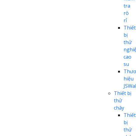
tra
rò
rỉ
Thiết
bị
thử
nghi
cao
su
Thươ
hiệu
JSWal
Thiết bị
thử
cháy
Thiết
bị
thử