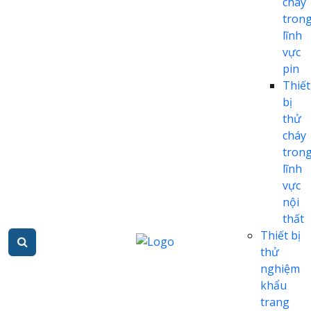
cháy
tron
lĩnh
vực
pin
Thiết
bị
thử
cháy
tron
lĩnh
vực
nội
thất
Thiết bị
thử
nghiệm
khẩu
trang