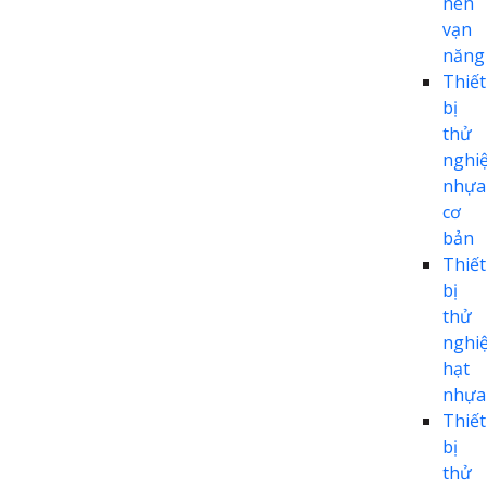
nén
vạn
năng
Thiết
bị
thử
nghi
nhựa
cơ
bản
Thiết
bị
thử
nghi
hạt
nhựa
Thiết
bị
thử