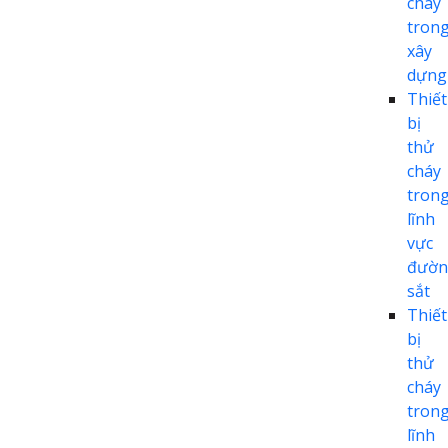
cháy
tron
xây
dựng
Thiết
bị
thử
cháy
tron
lĩnh
vực
đườn
sắt
Thiết
bị
thử
cháy
tron
lĩnh