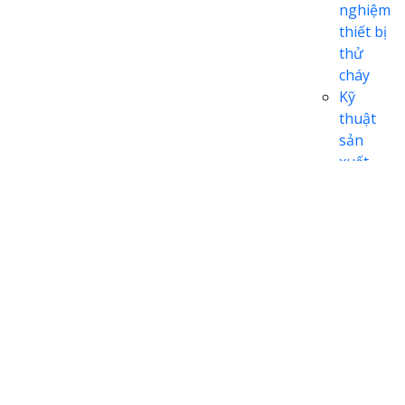
nghiệm
thiết bị
thử
cháy
Kỹ
thuật
sản
xuất
nhựa
MÁY SẢN
XUẤT
Máy
sản
xuất dệt
may
Máy
là
ủi
và