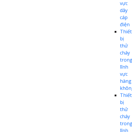
vực
dây
cáp
điện
Thiết
bị
thử
cháy
tron
lĩnh
vực
hàng
khôn
Thiết
bị
thử
cháy
tron
lĩnh