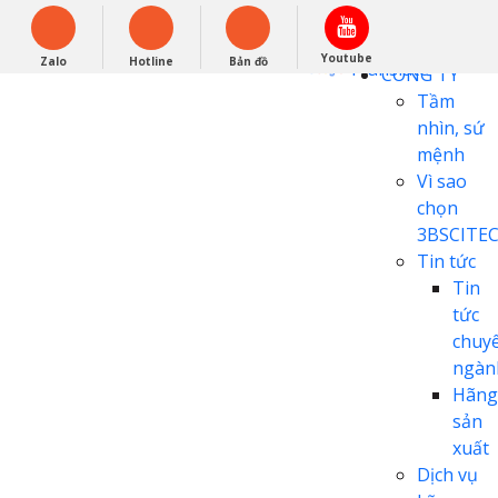
English
0948279988
Powered by
Youtube
Zalo
Hotline
Bản đồ
Translate
CÔNG TY
Tầm
nhìn, sứ
mệnh
Vì sao
chọn
3BSCITE
Tin tức
Tin
tức
chuy
ngàn
Hãng
sản
xuất
Dịch vụ