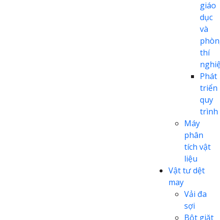
giáo
dục
và
phòn
thí
nghi
Phát
triển
quy
trình
Máy
phân
tích vật
liệu
Vật tư dệt
may
Vải đa
sợi
Bột giặt