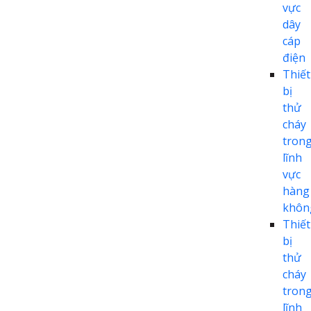
vực
dây
cáp
điện
Thiết
bị
thử
cháy
tron
lĩnh
vực
hàng
khôn
Thiết
bị
thử
cháy
tron
lĩnh