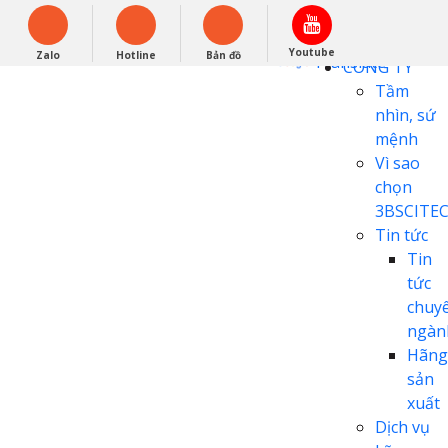
English
0948279988
Powered by
Youtube
Zalo
Hotline
Bản đồ
Translate
CÔNG TY
Tầm
nhìn, sứ
mệnh
Vì sao
chọn
3BSCITE
Tin tức
Tin
tức
chuy
ngàn
Hãng
sản
xuất
Dịch vụ