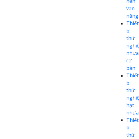
nén
vạn
năng
Thiết
bị
thử
nghi
nhựa
cơ
bản
Thiết
bị
thử
nghi
hạt
nhựa
Thiết
bị
thử