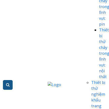
cháy
tron
lĩnh
vực
pin
Thiết
bị
thử
cháy
tron
lĩnh
vực
nội
thất
Thiết bị
thử
nghiệm
khẩu
trang