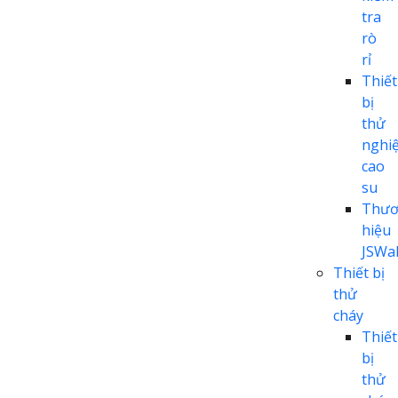
tra
rò
rỉ
Thiết
bị
thử
nghi
cao
su
Thươ
hiệu
JSWal
Thiết bị
thử
cháy
Thiết
bị
thử