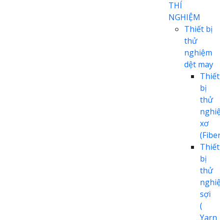
THÍ
NGHIỆM
Thiết bị
thử
nghiệm
dệt may
Thiết
bị
thử
nghi
xơ
(Fiber
Thiết
bị
thử
nghi
sợi
(
Yarn