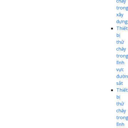
cháy
tron
xây
dựng
Thiết
bị
thử
cháy
tron
lĩnh
vực
đườn
sắt
Thiết
bị
thử
cháy
tron
lĩnh